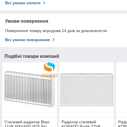
Всі умови оплати
Умови повернення
Повернення товару впродовж 14 днів за домовленістю
Всі умови повернення
Подібні товари компанії
Сталевий радіатор Biasi
Радіатор сталевий
Раді
11VK 600x600 (825 Вт)
KORADO Radik 22VK
KOR