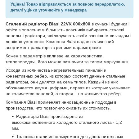
Уцінка! Товар відправляється за повною передоплатою,
деталі уцінки уточнюйте у менеджера
Сталевий радіатор Biasi 22VK 600x800
в сучасні будинки і
офіси з опаленням більшість власників вибирають сталеві
панельні радіатори, які залучають своїм зовнішнім виглядом і
легкістю установки. Компанія Biasi надає величезний
асортимент радіаторів з різними параметрами.
Кожен з параметрів впливає на характеристики
теплопередачі, його можна визначити за типом маркування.
Исходя из количества нагревательных панелей и
конвективных ребер, из которых состоят данные стальные
радиаторы, они делятся на семь типов. Каждый из них
обозначается двумя цифрами, первая из которых указывает
на количество панелей, а вторая – на количество ребер.
Компания Biasi применяет инновационные подходы в
производстве, что позволило снизить их стоимость.
Радиаторы Biasi произведены из
высококачественного холодного стального листа - 1,2
мм.
Толщина стали используемого для дополнительных