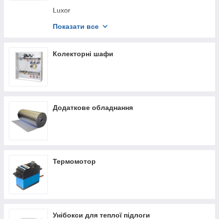
Luxor
Fiv
Показати все
Aqua-World
Afriso
Колекторні шафи
Herz
Raftec
Danfoss
Додаткове обладнання
KOER
Термомотор
Унібокси для теплої підлоги