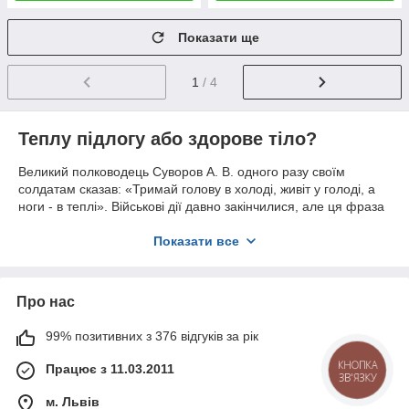
Показати ще
1
/ 4
Теплу підлогу або здорове тіло?
Великий полководець Суворов А. В. одного разу своїм
солдатам сказав: «Тримай голову в холоді, живіт у голоді, а
ноги - в теплі». Військові дії давно закінчилися, але ця фраза
не втратила своєї цінності. Адже людина в першу чергу
піклується про своє здоров'я і тільки потім про інших
Показати все
факторах життєвого комфорту.
В інтернет-магазині «SANPID» знають, як зберегти Ваше
здоров'я і зігріти будинок теплом.
Про нас
Система «тепла підлога» - це одне з найбільш ефективних
99% позитивних з 376 відгуків за рік
рішень опалення будинку та збереження Вашого здоров'я.
У нашому магазині представлені колектори різних
Працює з 11.03.2011
модифікацій і конструкцій, які по праву можна назвати самим
«серцем» системи опалення.
м. Львів