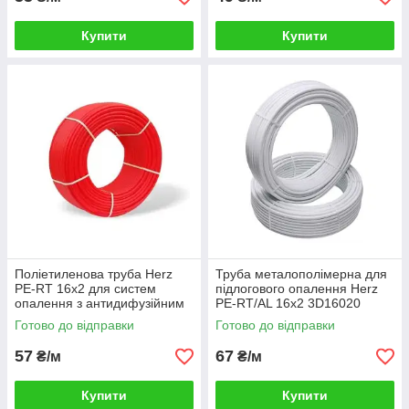
Купити
Купити
Поліетиленова труба Herz
Труба металополімерна для
PE-RT 16x2 для систем
підлогового опалення Herz
опалення з антидифузійним
PE-RT/AL 16х2 3D16020
шаром EVOH
Готово до відправки
Готово до відправки
57
67
₴/м
₴/м
Купити
Купити