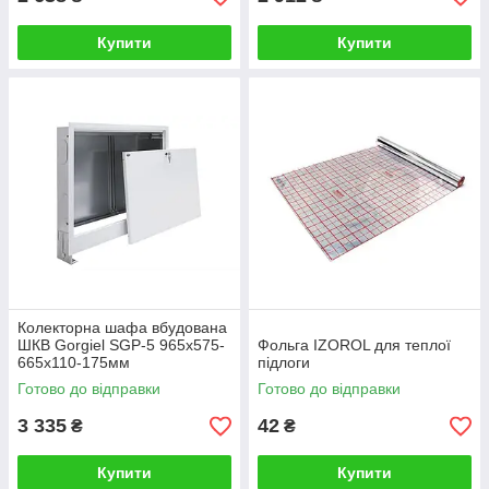
Купити
Купити
Колекторна шафа вбудована
ШКВ Gorgiel SGP-5 965х575-
Фольга IZOROL для теплої
665х110-175мм
підлоги
Готово до відправки
Готово до відправки
3 335
42
₴
₴
Купити
Купити