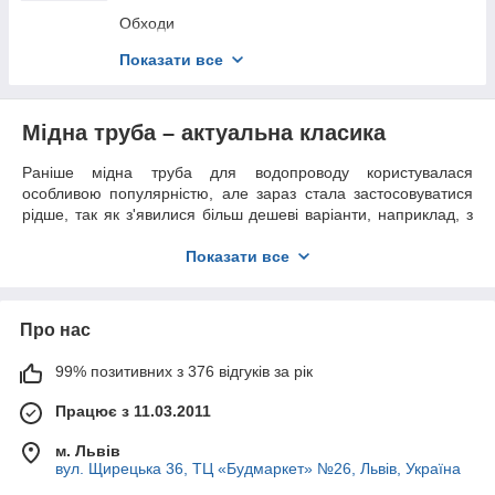
Обходи
Трійники
Показати все
Фітинги латунні
Допоміжні засоби
Мідна труба – актуальна класика
Раніше мідна труба для водопроводу користувалася
особливою популярністю, але зараз стала застосовуватися
рідше, так як з'явилися більш дешеві варіанти, наприклад, з
металопластику. Однак це дуже незаслужено. Труби з цього
матеріалу володіють підвищеною стійкістю до утворення
Показати все
корозії, тому значно подовжується термін експлуатації
водопроводу. До речі, їх можна придбати в інтернет-магазині
SANPID. Тут представлена продукція від різних виробників:
Про нас
SANCO, FRIGOTEC та інших.
Плюси використання труб з міді
99% позитивних з 376 відгуків за рік
Труби з міді мають масу переваг:
Працює з 11.03.2011
антибактеріальні властивості;
м. Львів
великий асортимент;
вул. Щирецька 36, ТЦ «Будмаркет» №26, Львів, Україна
тривалість і економічність експлуатації (цей параметр