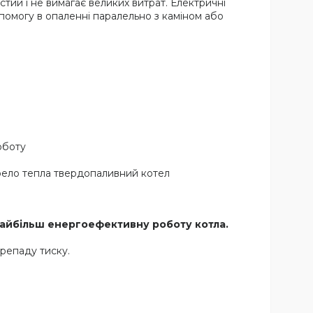
стий і не вимагає великих витрат. Електричні
опомогу в опаленні паралельно з каміном або
оботу
ерело тепла твердопаливний котел
найбільш енергоефективну роботу котла.
репаду тиску.