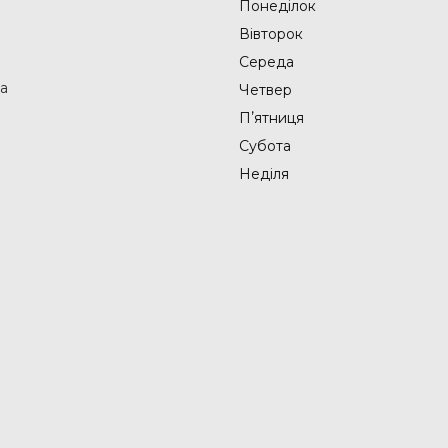
Понеділок
Вівторок
Середа
на
Четвер
Пʼятниця
Субота
Неділя