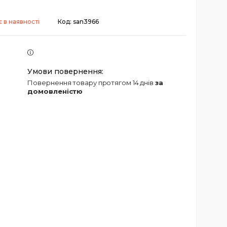
 в наявності
Код:
san3966
повернення товару протягом 14 днів
за
домовленістю