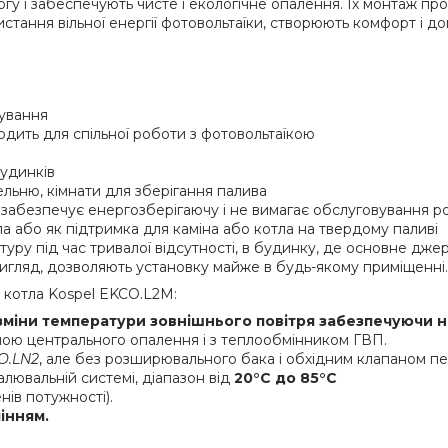
огу і забеспечують чисте і екологічне опалення. Їх монтаж про
стання вільної енергії фотовольтаїки, створюють комфорт і д
вування
одить для спільної роботи з фотовольтаїкою
удинків
льню, кімнати для зберігання палива
забезпечує енергозберігаючу і не вимагає обслуговування р
або як підтримка для каміна або котла на твердому паливі
уру під час тривалої відсутності, в будинку, де основне дж
вигляд, дозволяють установку майже в будь-якому приміщенні.
 котла Kospel EKCO.L2M:
зміни температури зовнішнього повітря забезпечуючи 
ою центрального опалення і з теплообмінником ГВП.
O.LN2
, але без розширювального бака і обхідним клапаном пе
лювальній системі, діапазон від
20°C до 85°C
нів потужності).
інням.