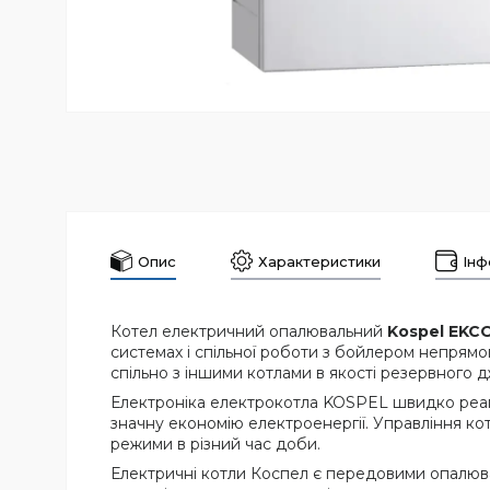
Опис
Характеристики
Інф
Котел електричний опалювальний
Kospel EKCO
системах і спільної роботи з бойлером непрям
спільно з іншими котлами в якості резервного 
Електроніка електрокотла KOSPEL швидко реагу
значну економію електроенергії. Управління ко
режими в різний час доби.
Електричні котли Коспел є передовими опалюва