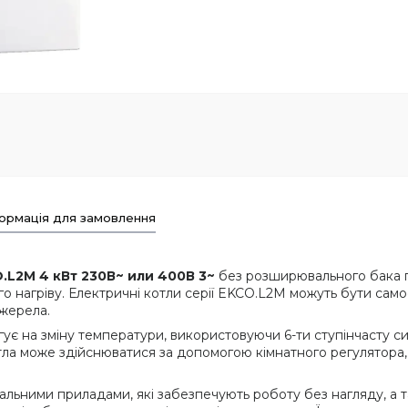
ормація для замовлення
.L2M 4 кВт
230В~ или 400В 3~
без розширювального бака 
ого нагріву. Електричні котли серії EKCO.L2M можуть бути с
джерела.
є на зміну температури, використовуючи 6-ти ступінчасту с
тла може здійснюватися за допомогою кімнатного регулятора,
льними приладами, які забезпечують роботу без нагляду, а 