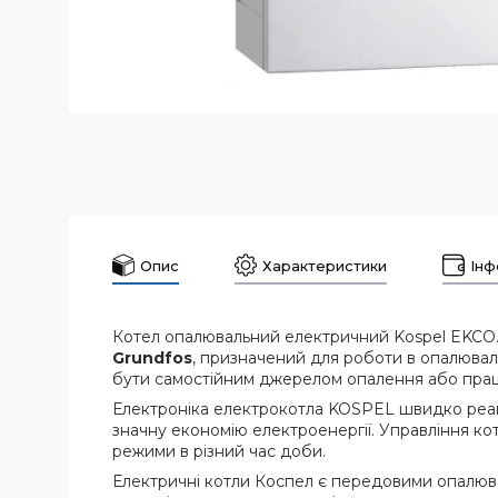
Опис
Характеристики
Інф
Котел опалювальний електричний Kospel EKCO.
Grundfos
, призначений для роботи в опалювал
бути самостійним джерелом опалення або працю
Електроніка електрокотла KOSPEL швидко реагу
значну економію електроенергії. Управління ко
режими в різний час доби.
Електричні котли Коспел є передовими опалюва