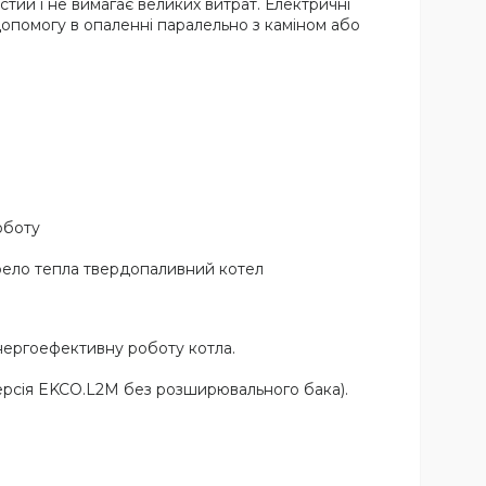
стий і не вимагає великих витрат. Електричні
допомогу в опаленні паралельно з каміном або
оботу
ерело тепла твердопаливний котел
нергоефективну роботу котла.
ерсія EKCO.L2M без розширювального бака).