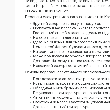
не виділяють вихлопних газів, не викликають см
котли Kospel LN2M відмінно підходять для вико
твердопаливним котлом.
Переваги електричних опалювальних котлів Ko
Зручний джерело тепла у вашому домі
Експлуатаційна безпека і чистота обслуго
Екологічний спосіб опалення ідеально підх
Не обов'язково підключати газ
Ідеальне рішення для енергоефективних б
Немає необхідності будувати димохід, коте
Використання погодозалежної автоматики 
Може працювати як основне джерело тепла 
Дозволяє підтримувати правильну температ
Невеликий розмір і естетичний зовнішній 
Основні переваги електричного опалювального
Погодозалежна автоматика реагує на змін
Котел може працювати з будь-якою систем
Обладнаний мембранним розширювальним ба
Регулювання температури теплоносія в опа
Автоматична модуляція потужності (6 ступе
Електронний насос з частотним управління
Датчик зовнішньої температури.