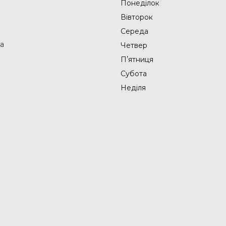
Понеділок
Вівторок
Середа
на
Четвер
Пʼятниця
Субота
Неділя