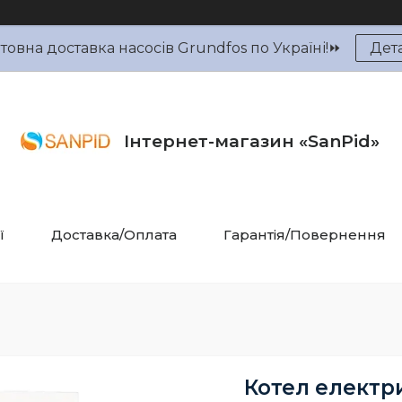
овна доставка насосів Grundfos по Україні!⏩
Дет
Інтернет-магазин «SanPid»
ї
Доставка/Оплата
Гарантія/Повернення
Котел електр