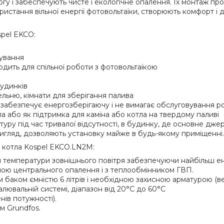
огу і забеспечують чисте і екологічне опалення. Їх монтаж про
ристання вільної енергії фотовольтаїки, створюють комфорт і 
spel EKCO:
вування
одить для спільної роботи з фотовольтаїкою
удинків
льню, кімнати для зберігання палива
забезпечує енергозберігаючу і не вимагає обслуговування р
або як підтримка для каміна або котла на твердому паливі
уру під час тривалої відсутності, в будинку, де основне дж
вигляд, дозволяють установку майже в будь-якому приміщенні.
 котла Kospel EKCO.LN2M:
и температури зовнішнього повітря забезпечуючи найбільш е
ою центрального опалення і з теплообмінником ГВП.
ком ємністю 6 літрів і необхідною захисною арматурою (в
лювальній системі, діапазон від 20°C до 60°C
нів потужності).
м Grundfos.