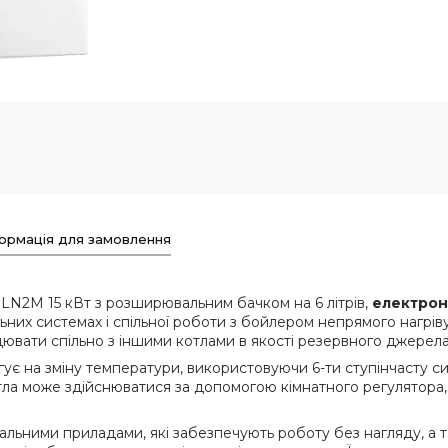
ормація для замовлення
LN2M 15 кВт з розширювальним бачком на 6 літрів,
електрон
ьних системах і спільної роботи з бойлером непрямого нагрів
вати спільно з іншими котлами в якості резервного джерела
є на зміну температури, використовуючи 6-ти ступінчасту с
тла може здійснюватися за допомогою кімнатного регулятора,
льними приладами, які забезпечують роботу без нагляду, а 