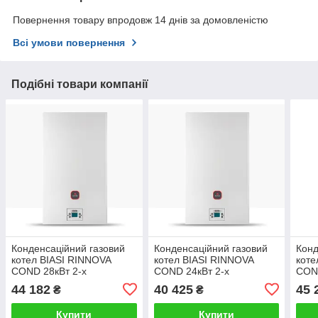
Повернення товару впродовж 14 днів за домовленістю
Всі умови повернення
Подібні товари компанії
Конденсаційний газовий
Конденсаційний газовий
Конд
котел BIASI RINNOVA
котел BIASI RINNOVA
коте
COND 28кВт 2-х
COND 24кВт 2-х
COND
контурний M275V.2428SM
контурний M275V.2024SM
кон
44 182
40 425
45 
₴
₴
Купити
Купити