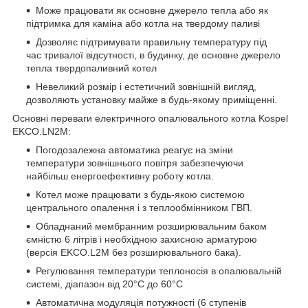
Може працювати як основне джерело тепла або як
підтримка для каміна або котла на твердому паливі
Дозволяє підтримувати правильну температуру під
час тривалої відсутності, в будинку, де основне джерело
тепла твердопаливний котел
Невеликий розмір і естетичний зовнішній вигляд,
дозволяють установку майже в будь-якому приміщенні.
Основні переваги електричного опалювального котла Kospel
EKCO.LN2M:
Погодозалежна автоматика реагує на зміни
температури зовнішнього повітря забезпечуючи
найбільш енергоефективну роботу котла.
Котел може працювати з будь-якою системою
центрального опалення і з теплообмінником ГВП.
Обладнаний мембранним розширювальним баком
ємністю 6 літрів і необхідною захисною арматурою
(версія EKCO.L2M без розширювального бака).
Регулювання температури теплоносія в опалювальній
системі, діапазон від 20°C до 60°C
Автоматична модуляція потужності (6 ступенів