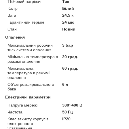
ТЕНовий нагрівач
Так
Колір
Білий
Вага
24.5 кг
Гарантійний термін
24 міс
Стан
Новий
Опалення
Максимальний робочий
3 бар
тиск системи опалення
Мінімальна температура в
20 град.
режимі опалення
Максимальна
60 град.
температура в режимі
опалення
Об'єм розширювального
6 л
бака
Електричні параметри
Напруга мережі
380~400 В
Частота
50 Гц
Клас захисту корпусів
IP20
електронного
устаткування