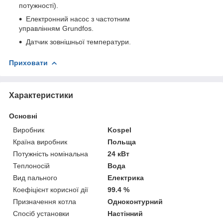
потужності).
Електронний насос з частотним
управлінням Grundfos.
Датчик зовнішньої температури.
Приховати
Характеристики
Основні
Виробник
Kospel
Країна виробник
Польща
Потужність номінальна
24 кВт
Теплоносій
Вода
Вид пального
Електрика
Коефіцієнт корисної дії
99.4 %
Призначення котла
Одноконтурний
Спосіб установки
Настінний