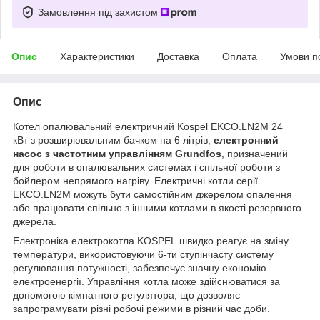
Замовлення під захистом
Опис
Характеристики
Доставка
Оплата
Умови п
Опис
Котел опалювальний електричний Kospel EKCO.LN2M 24
кВт з розширювальним бачком на 6 літрів,
електронний
насос з частотним управлінням Grundfos
, призначений
для роботи в опалювальних системах і спільної роботи з
бойлером непрямого нагріву. Електричні котли серії
EKCO.LN2M можуть бути самостійним джерелом опалення
або працювати спільно з іншими котлами в якості резервного
джерела.
Електроніка електрокотла KOSPEL швидко реагує на зміну
температури, використовуючи 6-ти ступінчасту систему
регулювання потужності, забезпечує значну економію
електроенергії. Управління котла може здійснюватися за
допомогою кімнатного регулятора, що дозволяє
запрограмувати різні робочі режими в різний час доби.