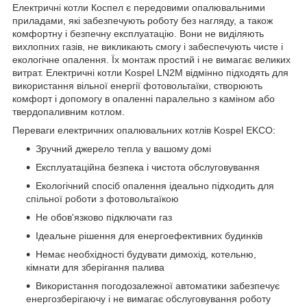
Електричні котли Коспел є передовими опалювальними
приладами, які забезпечують роботу без нагляду, а також
комфортну і безпечну експлуатацію. Вони не виділяють
вихлопних газів, не викликають смогу і забеспечують чисте і
екологічне опалення. Їх монтаж простий і не вимагає великих
витрат. Електричні котли Kospel LN2M відмінно підходять для
використання вільної енергії фотовольтаїки, створюють
комфорт і допомогу в опаленні паралельно з каміном або
твердопаливним котлом.
Переваги електричних опалювальних котлів Kospel EKCO:
Зручний джерело тепла у вашому домі
Експлуатаційна безпека і чистота обслуговування
Екологічний спосіб опалення ідеально підходить для
спільної роботи з фотовольтаїкою
Не обов'язково підключати газ
Ідеальне рішення для енергоефективних будинків
Немає необхідності будувати димохід, котельню,
кімнати для зберігання палива
Використання погодозалежної автоматики забезпечує
енергозберігаючу і не вимагає обслуговування роботу