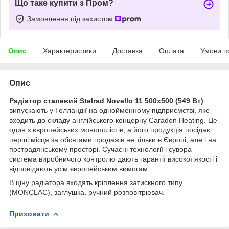
Що таке купити з Пром?
Замовлення під захистом
Опис
Характеристики
Доставка
Оплата
Умови п
Опис
Радіатор сталевий Stelrad Novello 11 500x500 (549 Вт)
випускають у Голландії на однойменному підприємстві, яке
входить до складу англійського концерну Caradon Heating. Це
один з європейських монополістів, а його продукція посідає
перші місця за обсягами продажів не тільки в Європі, але і на
пострадянському просторі. Сучасні технології і сувора
система виробничого контролю дають гарантії високої якості і
відповідають усім європейським вимогам.
В ціну радіатора входять кріплення затискного типу
(MONCLAC), заглушка, ручний розповітрювач.
Приховати