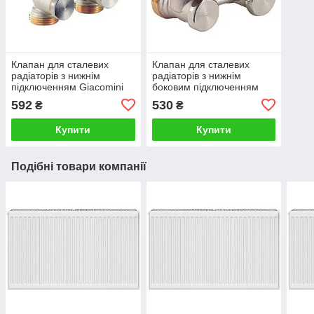
Клапан для сталевих
Клапан для сталевих
радіаторів з нижнім
радіаторів з нижнім
підключенням Giacomini
боковим підключенням
3/4х3/4 EK R387X002
Giacomini 3/4х3/4 EK
592
530
₴
₴
R388X002
Купити
Купити
Подібні товари компанії