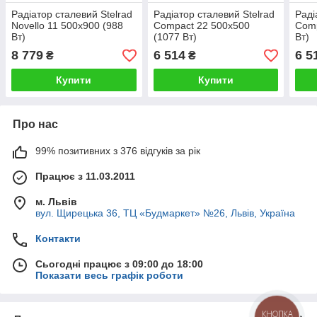
Радіатор сталевий Stelrad
Радіатор сталевий Stelrad
Раді
Novello 11 500x900 (988
Compact 22 500x500
Comp
Вт)
(1077 Вт)
Вт)
8 779
6 514
6 5
₴
₴
Купити
Купити
Про нас
99% позитивних з 376 відгуків за рік
Працює з 11.03.2011
м. Львів
вул. Щирецька 36, ТЦ «Будмаркет» №26, Львів, Україна
Контакти
Сьогодні працює з 09:00 до 18:00
Показати весь графік роботи
КНОПКА