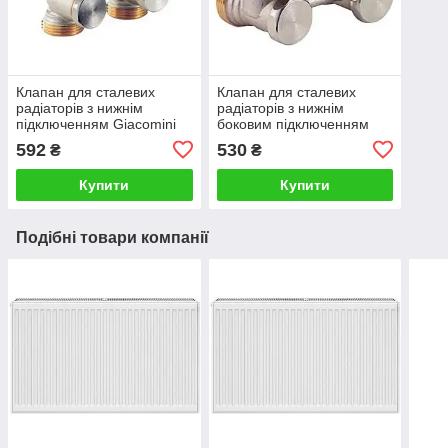
Клапан для сталевих
Клапан для сталевих
радіаторів з нижнім
радіаторів з нижнім
підключенням Giacomini
боковим підключенням
3/4х3/4 EK R387X002
Giacomini 3/4х3/4 EK
592
530
₴
₴
R388X002
Купити
Купити
Подібні товари компанії