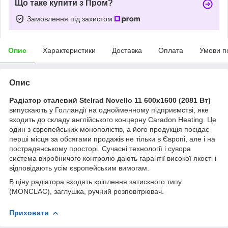
Що таке купити з Пром?
Замовлення під захистом
Опис
Характеристики
Доставка
Оплата
Умови п
Опис
Радіатор сталевий Stelrad Novello 11 600x1600 (2081 Вт)
випускають у Голландії на однойменному підприємстві, яке
входить до складу англійського концерну Caradon Heating. Це
один з європейських монополістів, а його продукція посідає
перші місця за обсягами продажів не тільки в Європі, але і на
пострадянському просторі. Сучасні технології і сувора
система виробничого контролю дають гарантії високої якості і
відповідають усім європейським вимогам.
В ціну радіатора входять кріплення затискного типу
(MONCLAC), заглушка, ручний розповітрювач.
Приховати