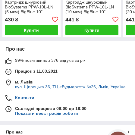
Картридж шнурковий
Картридж шнурковый
Карт
BioSystems PPW-10L-LN
BioSystems PPW-10L-LN
BioS
(5 мкм) BigBlue 10"
(10 мкм) BigBlue 10"
(20 
430
441
441
₴
₴
Купити
Купити
Про нас
99% позитивних з 376 відгуків за рік
Працює з 11.03.2011
м. Львів
вул. Щирецька 36, ТЦ «Будмаркет» №26, Львів, Україна
Контакти
Сьогодні працює з 09:00 до 18:00
Показати весь графік роботи
Про нас