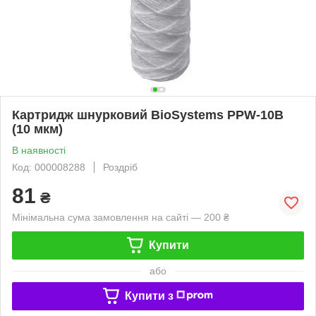
Картридж шнурковий BioSystems PPW-10B
(10 мкм)
В наявності
Код: 000008288
Роздріб
81
₴
Мінімальна сума замовлення на сайті — 200 ₴
Купити
або
Купити з