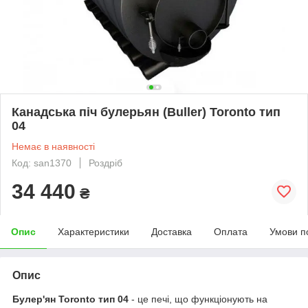
Канадська піч булерьян (Buller) Toronto тип
04
Немає в наявності
Код: san1370
Роздріб
34 440
₴
Опис
Характеристики
Доставка
Оплата
Умови п
Опис
Булер'ян Toronto тип 04
- це печі, що функціонують на