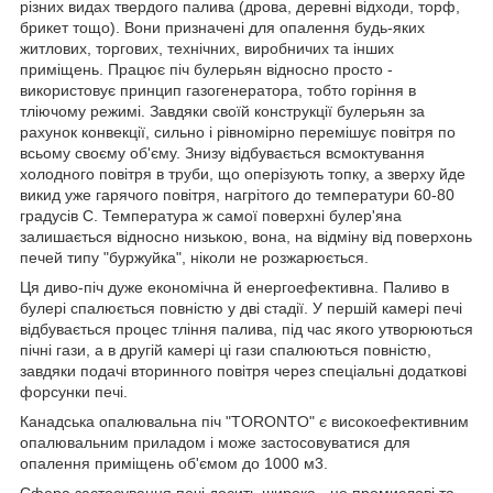
різних видах твердого палива (дрова, деревні відходи, торф,
брикет тощо). Вони призначені для опалення будь-яких
житлових, торгових, технічних, виробничих та інших
приміщень. Працює піч булерьян відносно просто -
використовує принцип газогенератора, тобто горіння в
тліючому режимі. Завдяки своїй конструкції булерьян за
рахунок конвекції, сильно і рівномірно перемішує повітря по
всьому своєму об'єму. Знизу відбувається всмоктування
холодного повітря в труби, що оперізують топку, а зверху йде
викид уже гарячого повітря, нагрітого до температури 60-80
градусів С. Температура ж самої поверхні булер'яна
залишається відносно низькою, вона, на відміну від поверхонь
печей типу "буржуйка", ніколи не розжарюється.
Ця диво-піч дуже економічна й енергоефективна. Паливо в
булері спалюється повністю у дві стадії. У першій камері печі
відбувається процес тління палива, під час якого утворюються
пічні гази, а в другій камері ці гази спалюються повністю,
завдяки подачі вторинного повітря через спеціальні додаткові
форсунки печі.
Канадська опалювальна піч "TORONTO" є високоефективним
опалювальним приладом і може застосовуватися для
опалення приміщень об'ємом до 1000 м3.
Сфера застосування печі досить широка - це промислові та