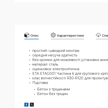
Опис
Характеристики
Спе
простий і швидкий монтаж
середня несуча здатність
без кромки для можливості установки анке
матеріал: сталь
оцинковка: електролітична
ETA ETAG001 Частина 6 для групового кріп
клас вогнестійкості R30-R120 для проектув
Підстава:
Бетон з тріщинами
Бетон без тріщин