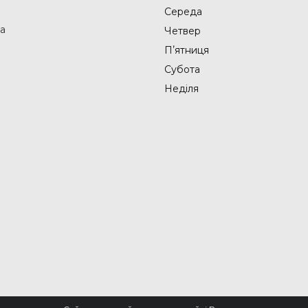
Середа
на
Четвер
Пʼятниця
Субота
Неділя