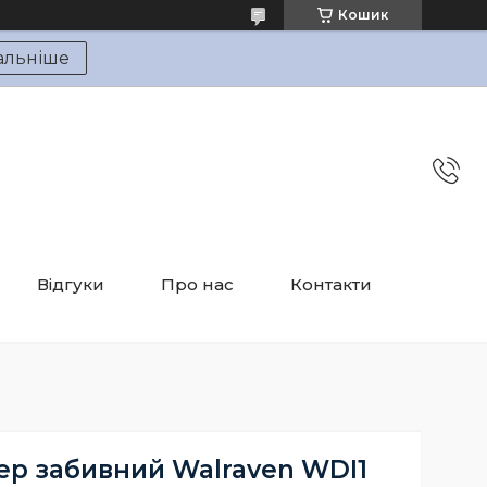
Кошик
альніше
Відгуки
Про нас
Контакти
ер забивний Walraven WDI1