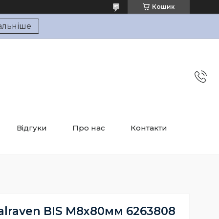
Кошик
альніше
Відгуки
Про нас
Контакти
lraven BIS М8х80мм 6263808