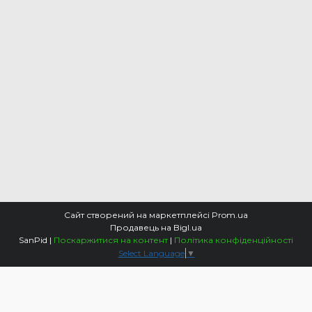
Сайт створений на маркетплейсі
Prom.ua
Продавець на Bigl.ua
SanPid |
Поскаржитися на контент
|
Політика конфіденційності
Select Language
▼