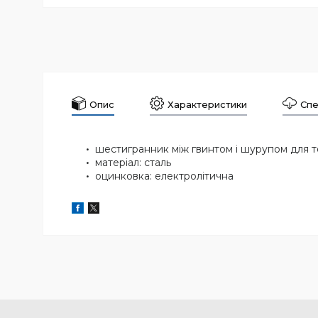
Опис
Характеристики
Спе
шестигранник між гвинтом і шурупом для 
матеріал: сталь
оцинковка: електролітична