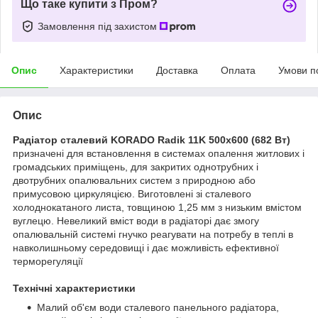
Що таке купити з Пром?
Замовлення під захистом
Опис
Характеристики
Доставка
Оплата
Умови п
Опис
Радіатор сталевий KORADO Radik 11K 500x600 (682 Вт)
призначені для встановлення в системах опалення житлових і
громадських приміщень, для закритих однотрубних і
двотрубних опалювальних систем з природною або
примусовою циркуляцією. Виготовлені зі сталевого
холоднокатаного листа, товщиною 1,25 мм з низьким вмістом
вуглецю. Невеликий вміст води в радіаторі дає змогу
опалювальній системі гнучко реагувати на потребу в теплі в
навколишньому середовищі і дає можливість ефективної
терморегуляції
Технічні характеристики
Малий об'єм води сталевого панельного радіатора,