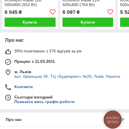
500x800 (910 Вт)
500x400 (764 Вт)
500x
6 045
6 097
5 5
₴
₴
Купити
Купити
Про нас
99% позитивних з 376 відгуків за рік
Працює з 11.03.2011
м. Львів
вул. Щирецька 36, ТЦ «Будмаркет» №26, Львів, Україна
Контакти
Сьогодні вихідний
Показати весь графік роботи
КНОПКА
Про нас
ЗВ'ЯЗКУ