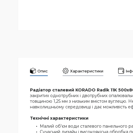
Опис
Характеристики
Інф
Радіатор сталевий KORADO Radik 11K 500x80
закритих однотрубних і двотрубних опалювальн
товщиною 1,25 мм з низьким вмістом вуглецю. Не
навколишньому середовищі і дає можливість еф
Технічні характеристики
Малий об'єм води сталевого панельного рад
Сучасний дизайн і високоякісна обробка по