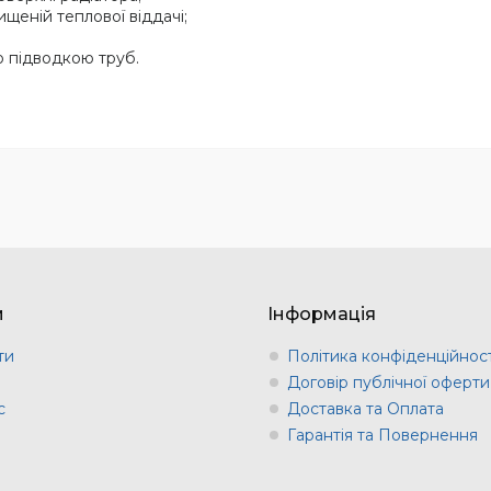
щеній теплової віддачі;
ю підводкою труб.
м
Інформація
ти
Політика конфіденційност
и
Договір публічної оферти
с
Доставка та Оплата
Гарантія та Повернення