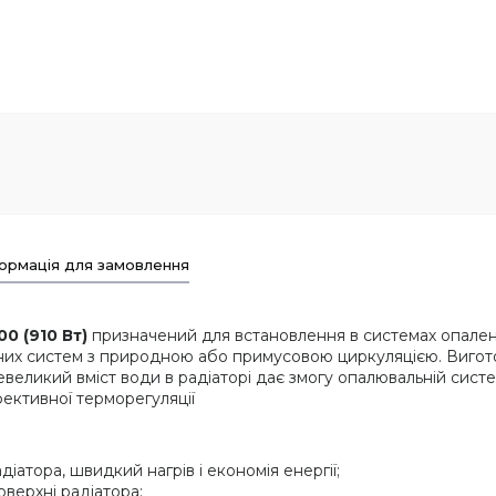
ормація для замовлення
0 (910 Вт)
призначений для встановлення в системах опален
их систем з природною або примусовою циркуляцією. Виготов
великий вміст води в радіаторі дає змогу опалювальній систем
ективної терморегуляції
іатора, швидкий нагрів і економія енергії;
верхні радіатора;