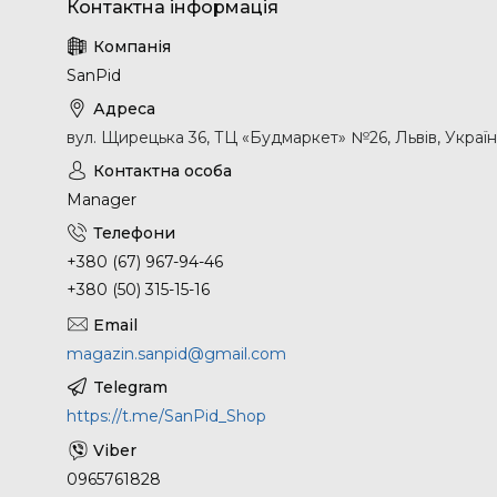
SanPid
вул. Щирецька 36, ТЦ «Будмаркет» №26, Львів, Украї
Manager
+380 (67) 967-94-46
+380 (50) 315-15-16
magazin.sanpid@gmail.com
https://t.me/SanPid_Shop
0965761828