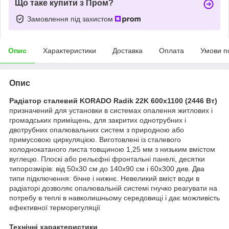
Що таке купити з Пром?
Замовлення під захистом
Опис
Характеристики
Доставка
Оплата
Умови п
Опис
Радіатор сталевий KORADO Radik 22K 600x1100 (2446 Вт)
призначений для установки в системах опалення житлових і
громадських приміщень, для закритих однотрубних і
двотрубних опалювальних систем з природною або
примусовою циркуляцією. Виготовлені із сталевого
холоднокатаного листа товщиною 1,25 мм з низьким вмістом
вуглецю. Плоскі або рельєфні фронтальні панелі, десятки
типорозмірів: від 50х30 см до 140х90 см і 60х300 див. Два
типи підключення: бічне і нижнє. Невеликий вміст води в
радіаторі дозволяє опалювальній системі гнучко реагувати на
потребу в теплі в навколишньому середовищі і дає можливість
ефективної терморегуляції
Технічні характеристики