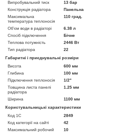
Випробувальний тиск
13 бар
Конструкція радіатора
Панельна
Максимальна
110 град.
температура теплоносія
Об'єм води в радіаторі
6.38 л
Спосіб підключення
Бічне
Теплова потужність
2446 Вт
Тип радіатора
22
Габаритні і приєднувальні розміри
Висота
600 мм
Глибина
100 мм
Підключення теплоносія
1/2"
Товщина листа панелі
1.25 мм
радіатора
Ширина
1100 мм
Користувальницькі характеристики
Код 1С
2849
Код категорії на сайті
42
Максимальний робочий
10