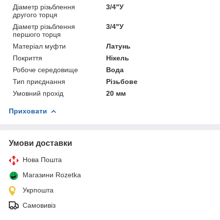
Діаметр різьблення
3/4"У
другого торця
Діаметр різьблення
3/4"У
першого торця
Матеріал муфти
Латунь
Покриття
Нікель
Робоче середовище
Вода
Тип приєднання
Різьбове
Умовний прохід
20 мм
Приховати
Умови доставки
Нова Пошта
Магазини Rozetka
Укрпошта
Самовивіз