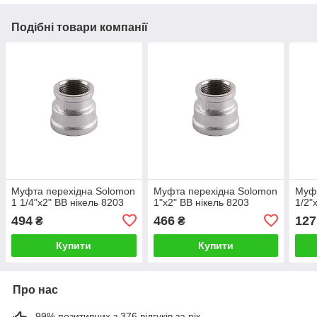
Подібні товари компанії
Муфта перехідна Solomon
Муфта перехідна Solomon
Муфт
1 1/4"х2" ВВ нікель 8203
1"х2" ВВ нікель 8203
1/2"
494
466
127
₴
₴
Купити
Купити
Про нас
99% позитивних з 376 відгуків за рік