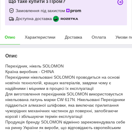
Що таке купити з Пром?
Замовлення під захистом
Доступна доставка
Опис
Характеристики
Доставка
Оплата
Умови п
Опис
Перехідник, нікель SOLOMON
Країна виробник - CHINA
Перехідники нікельовані SOLOMON проводиться на основі
новітніх технологій, кращих матеріалів, завдяки чому є
надійними і міцними в процесі їх експлуатації
Для виготовлення перехідників SOLOMON використовується
нікельована латунь марки CW 617N. Нікельовані Перехідники
піддаються алмазної шліфовки, яка виключає прилипання
чужорідних механічних частинок до поверхні, запобігаючи
корозії і збільшуючи термін експлуатації
Продукція бренду SOLOMON відмінно зарекомендувала себе
на ринку України як вироби, що відповідають європейським