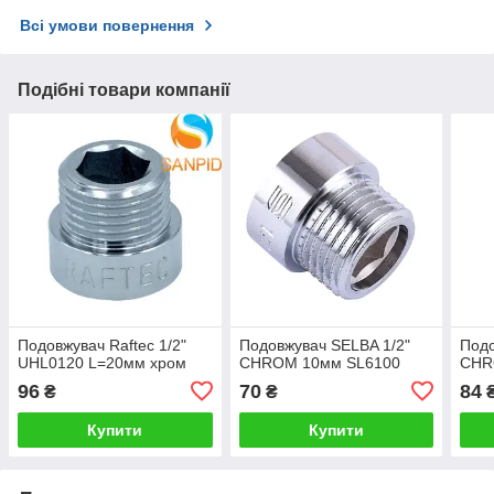
Всі умови повернення
Подібні товари компанії
Подовжувач Raftec 1/2"
Подовжувач SELBA 1/2"
Подо
UHL0120 L=20мм хром
CHROM 10мм SL6100
CHR
96
70
84
₴
₴
Купити
Купити