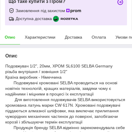
Що таке купити з Пром?
Замовлення під захистом
Доступна доставка
Опис
Характеристики
Доставка
Оплата
Умови п
Опис
Подовжувач 1/2", 20мм, ХРОМ SL6100 SELBA Germany
різьба внутрішня / зовнішня 1/2"
Країна виробник - Німеччина
Подовжувачі хромовані SELBA проводиться на основі
новітніх технологій, кращих матеріалів, завдяки чому є
надійними і міцними в процесі їх експлуатації
Для виготовлення подовжувачів SELBA використовується
хромована латунь марки CW 617N. Хромовані подовжувачі
піддаються алмазної шліфовки, яка виключає прилипання
чужорідних механічних частинок до поверхні, запобігаючи
корозії і збільшуючи термін експлуатації
Продукція бренду SELBA відмінно зарекомендувала себе