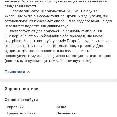
на ринку України як вироби, що відповідають європейським
стандартам якості
Хромовані латунні подовжувачі SELBA - це один з
численних видів різьбових фітингів (трубних з'єднувачів), які
встановлюються в системах опалення та водопостачання для
невеликого подовження ділянки труби.
Застосовується для подовження з'єднань компонентів
інженерної системи, обладнання або приладів, що мають
внутрішню / зовнішню трубну різьбу Потреба в удлинителях,
як правило, з'являється на фінальній стадії ремонту. Для
відкритих ділянок встановлюються саме хромовані
подовжувачі, тому як вони відмінно гармонують з сантехнікою
(наприклад з рушникосушкамиабо зі змішувачами).
Приховати
Характеристики
Основні атрибути
Виробник
Selba
Країна виробник
Німеччина