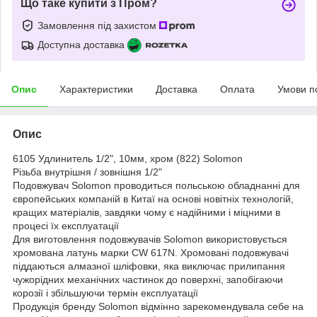
Що таке купити з Пром?
Замовлення під захистом
Доступна доставка
Опис
Характеристики
Доставка
Оплата
Умови п
Опис
6105 Удлинитель 1/2", 10мм, хром (822) Solomon
Різьба внутрішня / зовнішня 1/2"
Подовжувач Solomon проводиться польською обладнанні для
європейських компаній в Китаї на основі новітніх технологій,
кращих матеріалів, завдяки чому є надійними і міцними в
процесі їх експлуатації
Для виготовлення подовжувачів Solomon використовується
хромована латунь марки CW 617N. Хромовані подовжувачі
піддаються алмазної шліфовки, яка виключає прилипання
чужорідних механічних частинок до поверхні, запобігаючи
корозії і збільшуючи термін експлуатації
Продукція бренду Solomon відмінно зарекомендувала себе на