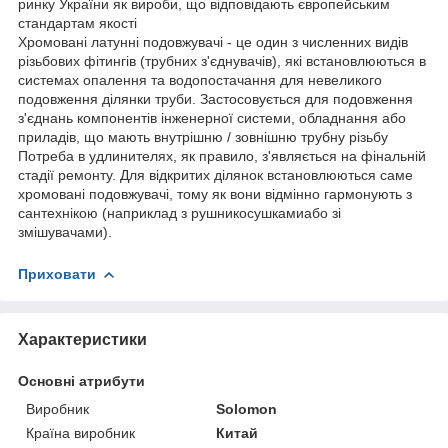
ринку України як вироби, що відповідають європейським
стандартам якості
Хромовані латунні подовжувачі - це один з численних видів
різьбових фітингів (трубних з'єднувачів), які встановлюються в
системах опалення та водопостачання для невеликого
подовження ділянки труби. Застосовується для подовження
з'єднань компонентів інженерної системи, обладнання або
приладів, що мають внутрішню / зовнішню трубну різьбу
Потреба в удлинителях, як правило, з'являється на фінальній
стадії ремонту. Для відкритих ділянок встановлюються саме
хромовані подовжувачі, тому як вони відмінно гармонують з
сантехнікою (наприклад з рушникосушкамиабо зі
змішувачами).
Приховати
Характеристики
Основні атрибути
Виробник
Solomon
Країна виробник
Китай