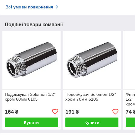
Всі умови повернення
Подібні товари компанії
Подовжувач Solomon 1/2"
Подовжувач Solomon 1/2"
Фіті
хром 60мм 6105
хром 70мм 6105
1/2"
хро
164
191
74
₴
₴
Купити
Купити