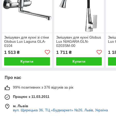
Змішувач для кухні зі стіни
Змішувач для кухні Globus
Зміш
Globus Lux Laguna GLA-
Lux NIAGARA GLN-
Lux
0104
0203SM-00
1 513
1 711
1 1
₴
₴
Купити
Купити
Про нас
99% позитивних з 376 відгуків за рік
Працює з 11.03.2011
м. Львів
вул. Щирецька 36, ТЦ «Будмаркет» №26, Львів, Україна