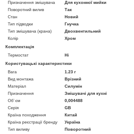
Призначення змішувача
Для кухонної мийки
Поворотний вилив
Так
Стан
Новий
Тип підводки
Гнучка
Тип змішувача (крана)
Двохвентильний
Колір
Хром
Комплектація
Термостат
Ні
Користувацькi характеристики
Вага
1.23 г
Вид монтажа
Врізний
Матеріал
Силумін
Призначення
Змішувачі для кухні
Об’ єм
0,004488
Серія
GB
Країна походження
Китай
Країна реєстрації бренду
Україна
Тип виливу
Поворотний