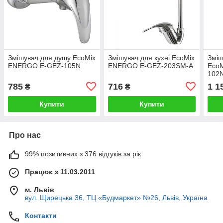
Змішувач для душу EcoMix
Змішувач для кухні EcoMix
Зміш
ENERGO E-GEZ-105N
ENERGO E-GEZ-203SM-A
Eco
102
785
716
1 1
₴
₴
Купити
Купити
Про нас
99% позитивних з 376 відгуків за рік
Працює з 11.03.2011
м. Львів
вул. Щирецька 36, ТЦ «Будмаркет» №26, Львів, Україна
Контакти