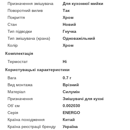
Призначення змішувача
Для кухонної мийки
Поворотний вилив
Так
Покриття
Хром
Стан
Новий
Тип підводки
Гнучка
Тип змішувача (крана)
Одноважільний
Колір
Хром
Комплектація
Термостат
Ні
Користувацькi характеристики
Вага
0.7 г
Вид монтажа
Врізний
Матеріал
Силумін
Призначення
Змішувачі для кухні
Об’ єм
0.002030
Серія
ENERGO
Країна походження
Китай
Країна реєстрації бренду
Україна