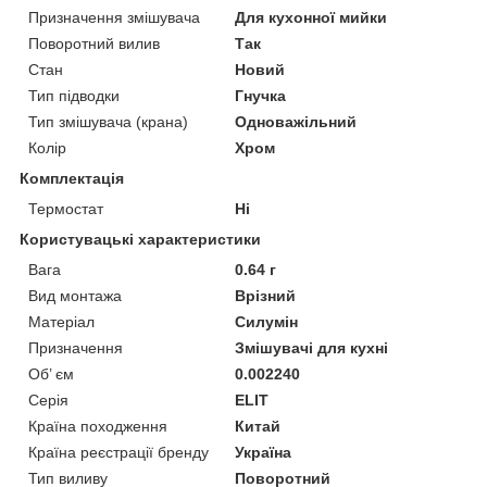
Призначення змішувача
Для кухонної мийки
Поворотний вилив
Так
Стан
Новий
Тип підводки
Гнучка
Тип змішувача (крана)
Одноважільний
Колір
Хром
Комплектація
Термостат
Ні
Користувацькi характеристики
Вага
0.64 г
Вид монтажа
Врізний
Матеріал
Силумін
Призначення
Змішувачі для кухні
Об’ єм
0.002240
Серія
ELIT
Країна походження
Китай
Країна реєстрації бренду
Україна
Тип виливу
Поворотний