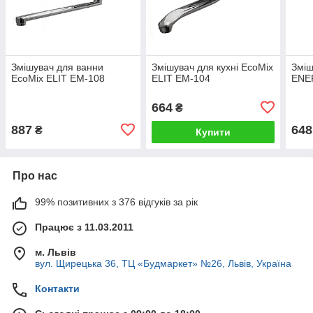
Змішувач для ванни
Змішувач для кухні EcoMix
Зміш
EcoMix ELIT EM-108
ELIT EM-104
ENE
664
₴
887
648
₴
Купити
Про нас
99% позитивних з 376 відгуків за рік
Працює з 11.03.2011
м. Львів
вул. Щирецька 36, ТЦ «Будмаркет» №26, Львів, Україна
Контакти