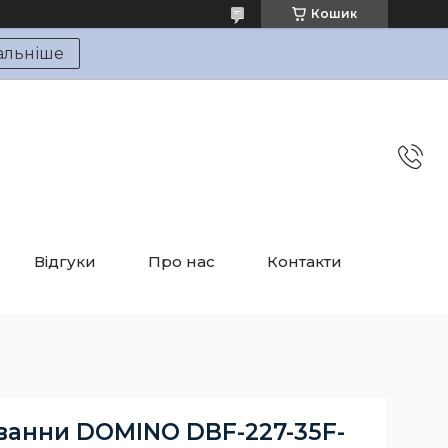
Кошик
альніше
Відгуки
Про нас
Контакти
ванни DOMINO DBF-227-35F-