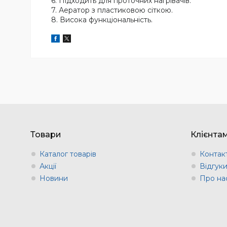
6. Підходить для проточних нагрівачів.
7. Аератор з пластиковою сіткою.
8. Висока функціональність.
Товари
Клієнта
Каталог товарів
Контак
Акції
Відгук
Новини
Про на