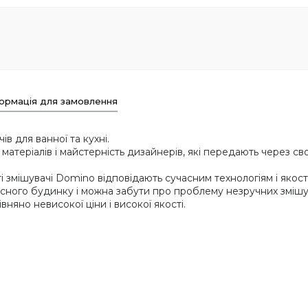
ормація для замовлення
в для ванної та кухні.
матеріалів і майстерність дизайнерів, які передають через св
і змішувачі Domino відповідають сучасним технологіям і якості
ного будинку і можна забути про проблему незручних змішув
яно невисокої ціни і високої якості.