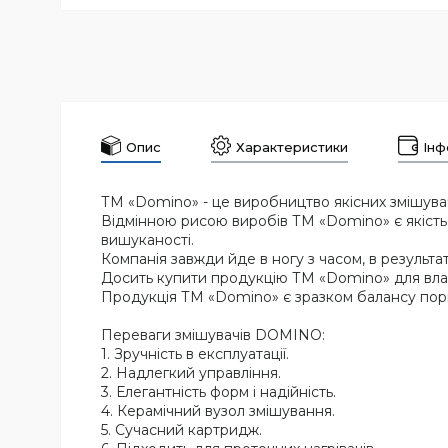
Опис
Характеристики
Інф
ТМ «Domino» - це виробництво якісних змішувачі
Відмінною рисою виробів ТМ «Domino» є якість 
вишуканості.
Компанія завжди йде в ногу з часом, в результат
Досить купити продукцію ТМ «Domino» для влас
Продукція ТМ «Domino» є зразком балансу порівн
Переваги змішувачів DOMINO:
1. Зручність в експлуатації.
2. Надлегкий управління.
3. Елегантність форм і надійність.
4. Керамічний вузол змішування.
5. Сучасний картридж.