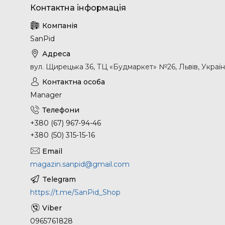
SanPid
вул. Щирецька 36, ТЦ «Будмаркет» №26, Львів, Украї
Manager
+380 (67) 967-94-46
+380 (50) 315-15-16
magazin.sanpid@gmail.com
https://t.me/SanPid_Shop
0965761828