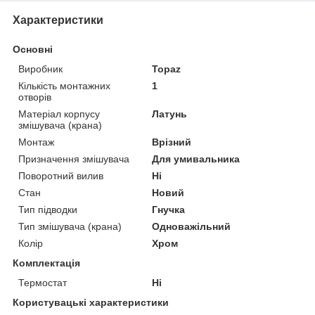
Характеристики
Основні
Виробник
Topaz
Кількість монтажних
1
отворів
Матеріал корпусу
Латунь
змішувача (крана)
Монтаж
Врізний
Призначення змішувача
Для умивальника
Поворотний вилив
Ні
Стан
Новий
Тип підводки
Гнучка
Тип змішувача (крана)
Одноважільний
Колір
Хром
Комплектація
Термостат
Ні
Користувацькi характеристики