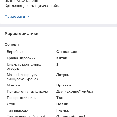
Шланг М10*1/2-2шт
Кріплення для змішувача - гайка
Приховати
Характеристики
Основні
Виробник
Globus Lux
Країна виробник
Китай
Кількість монтажних
1
отворів
Матеріал корпусу
Латунь
змішувача (крана)
Монтаж
Врізний
Призначення змішувача
Для кухонної мийки
Поворотний вилив
Так
Стан
Новий
Тип підводки
Гнучка
Тип змішувача (крана)
Одноважільний