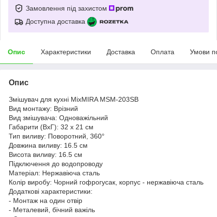
Замовлення під захистом
Доступна доставка
Опис
Характеристики
Доставка
Оплата
Умови п
Опис
Змішувач для кухні MixMIRA MSM-203SB
Вид монтажу: Врізний
Вид змішувача: Одноважільний
Габарити (ВхГ): 32 х 21 см
Тип виливу: Поворотний, 360°
Довжина виливу: 16.5 см
Висота виливу: 16.5 см
Підключення до водопроводу
Матеріал: Нержавіюча сталь
Колір виробу: Чорний гофрогусак, корпус - нержавіюча сталь
Додаткові характеристики:
- Монтаж на один отвір
- Металевий, бічний важіль