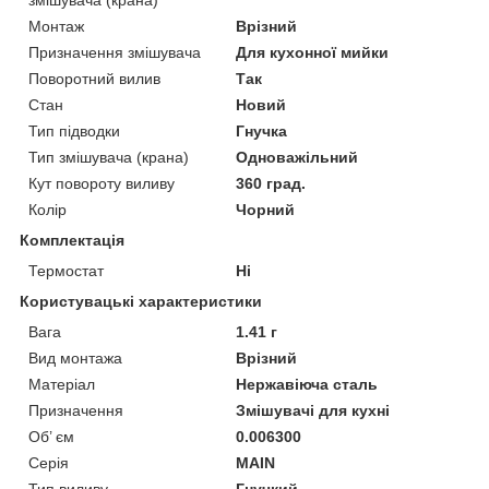
Монтаж
Врізний
Призначення змішувача
Для кухонної мийки
Поворотний вилив
Так
Стан
Новий
Тип підводки
Гнучка
Тип змішувача (крана)
Одноважільний
Кут повороту виливу
360 град.
Колір
Чорний
Комплектація
Термостат
Ні
Користувацькi характеристики
Вага
1.41 г
Вид монтажа
Врізний
Матеріал
Нержавіюча сталь
Призначення
Змішувачі для кухні
Об’ єм
0.006300
Серія
MAIN
Тип виливу
Гнучкий