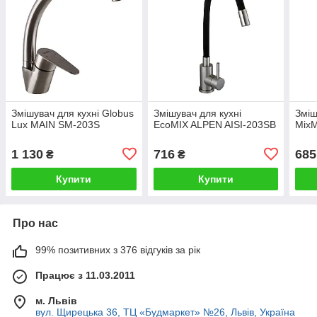
Змішувач для кухні Globus
Змішувач для кухні
Зміш
Lux MAIN SM-203S
EcoMIX ALPEN AISI-203SB
Mix
1 130
716
685
₴
₴
Купити
Купити
Про нас
99% позитивних з 376 відгуків за рік
Працює з 11.03.2011
м. Львів
вул. Щирецька 36, ТЦ «Будмаркет» №26, Львів, Україна