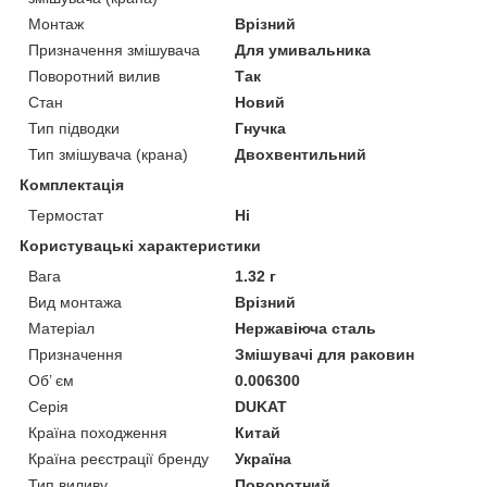
Монтаж
Врізний
Призначення змішувача
Для умивальника
Поворотний вилив
Так
Стан
Новий
Тип підводки
Гнучка
Тип змішувача (крана)
Двохвентильний
Комплектація
Термостат
Ні
Користувацькi характеристики
Вага
1.32 г
Вид монтажа
Врізний
Матеріал
Нержавіюча сталь
Призначення
Змішувачі для раковин
Об’ єм
0.006300
Серія
DUKAT
Країна походження
Китай
Країна реєстрації бренду
Україна
Тип виливу
Поворотний