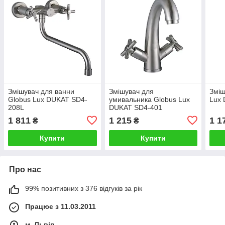
Змішувач для ванни
Змішувач для
Зміш
Globus Lux DUKAT SD4-
умивальника Globus Lux
Lux
208L
DUKAT SD4-401
1 811
1 215
1 1
₴
₴
Купити
Купити
Про нас
99% позитивних з 376 відгуків за рік
Працює з 11.03.2011
м. Львів