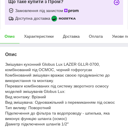
Що таке купити з Пром?
Замовлення під захистом
Доступна доставка
Опис
Характеристики
Доставка
Оплата
Умови п
Опис
Змішувач кухонний Globus Lux LAZER GLLR-0700,
комбінований під ОСМОС, чорний гофрогусак
Комбінований змішувач вражає своєю продуманістю до
використання та монтажу.
Переваги комбінованих під систему зворотного осмосу
моделей змішувачів Globus Lux:
Вид монтажу: Врізний
Вид змішувача: Одноважільний з перемиканням під осмос
Тип виливу: Поворотний
Підключення до фільтра та водопроводу - шпилька, яка
виконує функцію шланга (осмос)
Діаметр підключення шлангів 1/2″