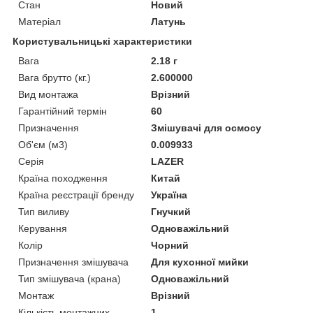
Стан
Новий
Матеріал
Латунь
Користувальницькі характеристики
Вага
2.18 г
Вага брутто (кг.)
2.600000
Вид монтажа
Врізний
Гарантійний термін
60
Призначення
Змішувачі для осмосу
Об'єм (м3)
0.009933
Серія
LAZER
Країна походження
Китай
Країна реєстрації бренду
Україна
Тип виливу
Гнучкий
Керування
Одноважільний
Колір
Чорний
Призначення змішувача
Для кухонної мийки
Тип змішувача (крана)
Одноважільний
Монтаж
Врізний
Кількість монтажних
1