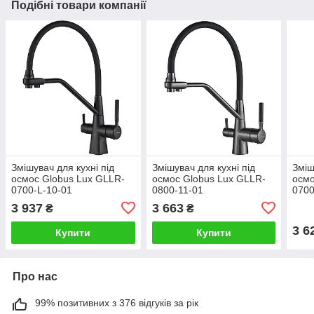
Подібні товари компанії
Змішувач для кухні під
Змішувач для кухні під
Зміш
осмос Globus Lux GLLR-
осмос Globus Lux GLLR-
осмо
0700-L-10-01
0800-11-01
0700
3 937
3 663
₴
₴
3 6
Купити
Купити
Про нас
99% позитивних з 376 відгуків за рік