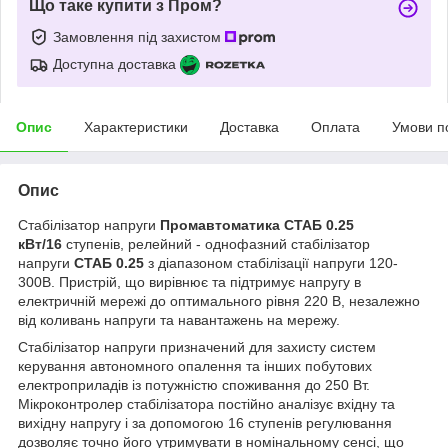
Що таке купити з Пром?
Замовлення під захистом
Доступна доставка
Опис
Характеристики
Доставка
Оплата
Умови п
Опис
Стабілізатор напруги
Промавтоматика СТАБ 0.25
кВт/16
ступенів, релейний - однофазний стабілізатор
напруги
СТАБ 0.25
з діапазоном стабілізації напруги 120-
300В. Пристрій, що вирівнює та підтримує напругу в
електричній мережі до оптимального рівня 220 В, незалежно
від коливань напруги та навантажень на мережу.
Стабілізатор напруги призначений для захисту систем
керування автономного опалення та інших побутових
електроприладів із потужністю споживання до 250 Вт.
Мікроконтролер стабілізатора постійно аналізує вхідну та
вихідну напругу і за допомогою 16 ступенів регулювання
дозволяє точно його утримувати в номінальному сенсі, що