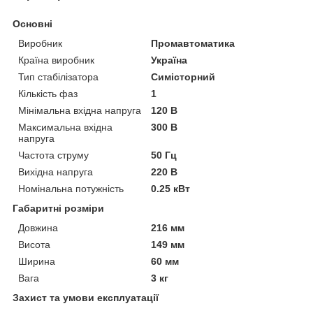
Основні
Виробник
Промавтоматика
Країна виробник
Україна
Тип стабілізатора
Симісторний
Кількість фаз
1
Мінімальна вхідна напруга
120 В
Максимальна вхідна
300 В
напруга
Частота струму
50 Гц
Вихідна напруга
220 В
Номінальна потужність
0.25 кВт
Габаритні розміри
Довжина
216 мм
Висота
149 мм
Ширина
60 мм
Вага
3 кг
Захист та умови експлуатації