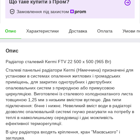
Що таке купити з Пром?
Замовлення під захистом
Опис
Характеристики
Доставка
Оплата
Умови п
Опис
Радіатор сталевий Kermi FTV 22 500 х 500 (965 Вт)
Сталеві панельні радіатори Kermi (Німеччина) призначені для
установки в системах опалення житлових і громадських
приміщень, для закритих однотрубних і двотрубних
опалювальних систем з природною або примусовою
циркуляцією. Виготовлені із сталевого холоднокатаного листа
товщиною 1,25 мм з низьким вмістом вуглецю. Два типи
підключення: бічне і нижнє. Невеликий вміст води в радіаторі
дозволяє опалювальній системі гнучко реагувати на потребу в
теплі в навколишньому середовищі і дає можливість
ефективної терморегуляції.
В ціну радіатора входять кріплення, кран "Маєвського" і
заглушка.