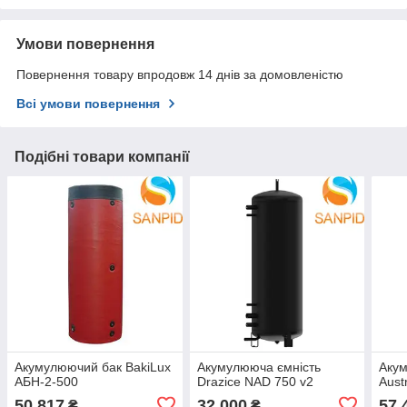
Умови повернення
Повернення товару впродовж 14 днів за домовленістю
Всі умови повернення
Подібні товари компанії
Акумулюючий бак BakiLux
Акумулююча ємність
Акум
АБН-2-500
Drazice NAD 750 v2
Aust
50 817
32 000
57 
₴
₴