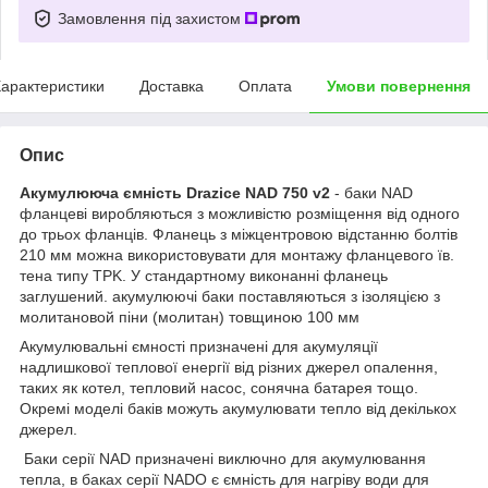
Замовлення під захистом
арактеристики
Доставка
Оплата
Умови повернення
Опис
Акумулююча ємність Drazice NAD 750 v2
- баки NAD
фланцеві виробляються з можливістю розміщення від одного
до трьох фланців. Фланець з міжцентровою відстанню болтів
210 мм можна використовувати для монтажу фланцевого їв.
тена типу TPK. У стандартному виконанні фланець
заглушений. акумулюючі баки поставляються з ізоляцією з
молитановой піни (молитан) товщиною 100 мм
Акумулювальні ємності призначені для акумуляції
надлишкової теплової енергії від різних джерел опалення,
таких як котел, тепловий насос, сонячна батарея тощо.
Окремі моделі баків можуть акумулювати тепло від декількох
джерел.
Баки серії NAD призначені виключно для акумулювання
тепла, в баках серії NADO є ємність для нагріву води для