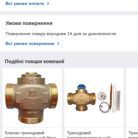
Всі умови оплати
Умови повернення
Повернення товару впродовж 14 днів за домовленістю
Всі умови повернення
Подібні товари компанії
Клапан триходовий
Триходовий
Три
термозмішувальний Herz
терморегулювальний
терм