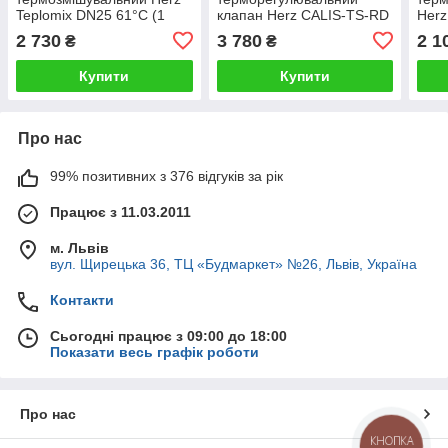
Teplomix DN25 61°C (1
клапан Herz CАLIS-TS-RD
Herz
1/4" різьба) (1776603)
DN32 1 1/2" різьба
1/2"
2 730
3 780
2 1
₴
₴
(1776141) +
Термостатична головка
Купити
Купити
HERZ 40-70°С (1742100)
Про нас
99% позитивних з 376 відгуків за рік
Працює з 11.03.2011
м. Львів
вул. Щирецька 36, ТЦ «Будмаркет» №26, Львів, Україна
Контакти
Сьогодні працює з 09:00 до 18:00
Показати весь графік роботи
Про нас
КНОПКА