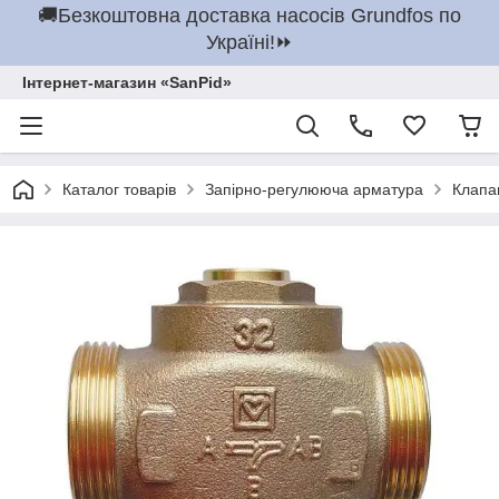
🚚Безкоштовна доставка насосів Grundfos по
Україні!⏩
Інтернет-магазин «SanPid»
Каталог товарів
Запірно-регулююча арматура
Клапа