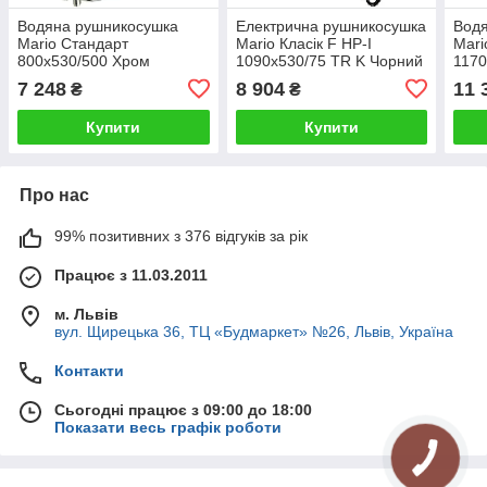
Водяна рушникосушка
Електрична рушникосушка
Вод
Mario Стандарт
Mario Класік F НР-I
Mari
800x530/500 Хром
1090x530/75 TR K Чорний
117
мат
7 248
8 904
11 
₴
₴
Купити
Купити
Про нас
99% позитивних з 376 відгуків за рік
Працює з 11.03.2011
м. Львів
вул. Щирецька 36, ТЦ «Будмаркет» №26, Львів, Україна
Контакти
Сьогодні працює з 09:00 до 18:00
Показати весь графік роботи