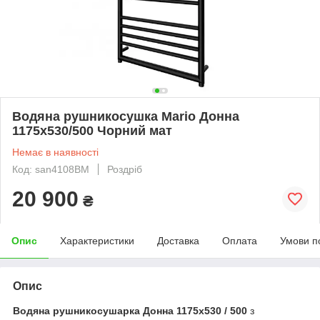
Водяна рушникосушка Mario Донна
1175x530/500 Чорний мат
Немає в наявності
Код: san4108BM
Роздріб
20 900
₴
Опис
Характеристики
Доставка
Оплата
Умови п
Опис
Водяна рушникосушарка Донна 1175x530 / 500
з