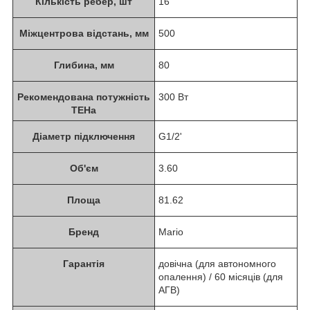
Кількість ребер, шт
16
Міжцентрова відстань, мм
500
Глибина, мм
80
Рекомендована потужність
300 Вт
ТЕНа
Діаметр підключення
G1/2'
Об'єм
3.60
Площа
81.62
Бренд
Mario
Гарантія
довічна (для автономного
опалення) / 60 місяців (для
АГВ)