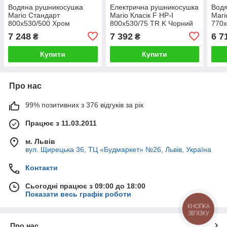
Водяна рушникосушка
Електрична рушникосушка
Вод
Mario Стандарт
Mario Класік F НР-I
Mari
800x530/500 Хром
800x530/75 TR K Чорний
770
мат
7 248
7 392
6 7
₴
₴
Купити
Купити
Про нас
99% позитивних з 376 відгуків за рік
Працює з 11.03.2011
м. Львів
вул. Щирецька 36, ТЦ «Будмаркет» №26, Львів, Україна
Контакти
Сьогодні працює з 09:00 до 18:00
Показати весь графік роботи
КНОПКА
ЗВ'ЯЗКУ
Про нас