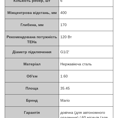
Кількість ребер, шт
6
Міжцентрова відстань, мм
400
Глибина, мм
170
Рекомендована потужність
120 Вт
ТЕНа
Діаметр підключення
G1/2'
Матеріал
Нержавіюча сталь
Об'єм
1.60
Площа
35.45
Бренд
Mario
Гарантія
довічна (для автономного
опалення) / 60 місяців (для