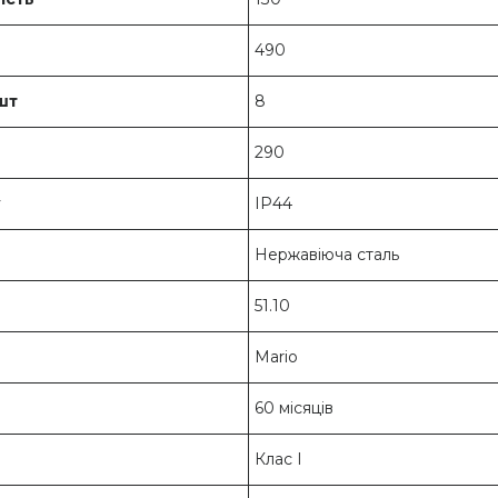
490
шт
8
290
у
IP44
Нержавіюча сталь
51.10
Mario
60 місяців
Клас I