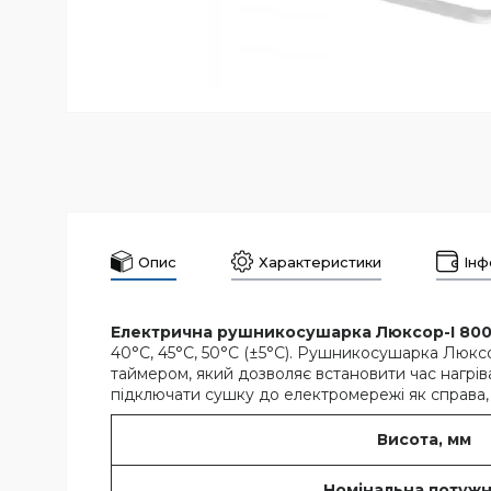
Опис
Характеристики
Інф
Електрична рушникосушарка Люксор-I 800
40°С, 45°С, 50°С (±5°С). Рушникосушарка Люкс
таймером, який дозволяє встановити час нагрів
підключати сушку до електромережі як справа,
Висота, мм
Номінальна потужн