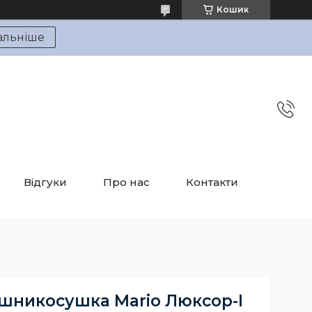
Кошик
альніше
Відгуки
Про нас
Контакти
шникосушка Mario Люксор-I