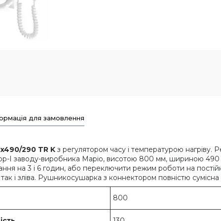
ормація для замовлення
x490/290 TR K
з регулятором часу і температурою нагріву. 
ор-I заводу-виробника Маріо, висотою 800 мм, шириною 490 
ання на 3 і 6 годин, або переключити режим роботи на пості
 так і зліва. Рушникосушарка з коннектором повністю сумісн
800
ість
130