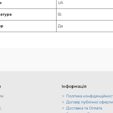
к
UA
атура
55
ор
Да
м
Інформація
ти
Політика конфіденційност
и
Договір публічної оферти
с
Доставка та Оплата