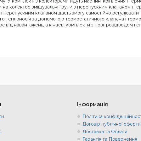
. У комплекті з колекторами йдуть настінні кріплення і терм
и на колектор змішувальні групи з перепускним клапаном і т
 і перепускним клапаном дасть змогу самостійно регулювати 
го теплоносія за допомогою термостатичного клапана і термо
 від навантажень, а кінцеві комплекти з повітровідводом і с
м
Інформація
ти
Політика конфіденційност
и
Договір публічної оферти
с
Доставка та Оплата
Гарантія та Повернення