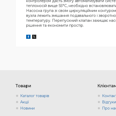
контролером дасть змогу автоматизувати систему
теплоносій вище 55°С, необхідно встановлюват
Насосна група зі своїм циркуляційним контуром
вузла лежить змішання подавального і зворотно
температуру. Перепускний клапан захищає насос
рішення та економити простір.
Товари
Клієнта
Каталог товарів
Контак
Акції
Відгук
Новини
Про на