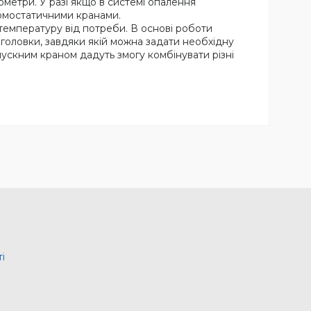
ометри. У разі якщо в системі опалення
ермостатичними кранами.
температуру від потреби. В основі роботи
головки, завдяки якій можна задати необхідну
пускним краном дадуть змогу комбінувати різні
і