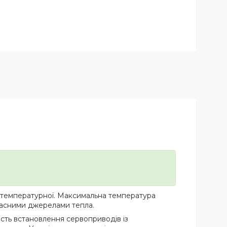
ькотемпературної. Максимальна температура
учасними джерелами тепла.
ість встановлення сервоприводів із