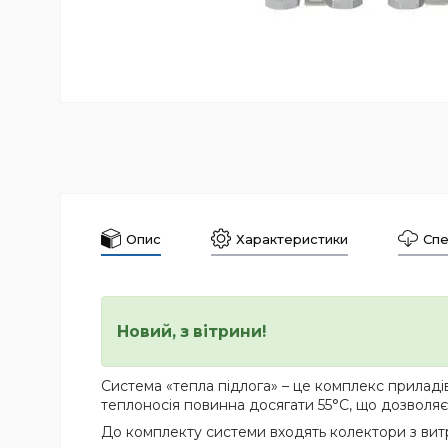
Опис
Характеристики
Спе
Новий, з вітрини!
Система «тепла підлога» – це комплекс приладі
теплоносія повинна досягати 55°С, що дозволя
До комплекту системи входять колектори з витр