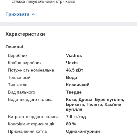
стяжка пакувальними стрічками
Приховати
Характеристики
Основні
Виробник
Viadrus
Країна виробник
Чехія
Потужність номінальна
46.5 кВт
Теплоносій
Вода
Тип котла
Класичний
Вид пального
Тверде
Види твердого палива
Кокс, Дрова, Буре вугілля,
Брикети, Пелети, Кам'яне
вугілля
Витрата твердого палива
7.9 кг/год
Коефіцієнт корисної дії
80 %
Призначення котла
Одноконтурний