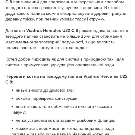
C 8
призначений для спалювання універсальним способом
твердого палива зразок коксу, вугілля і деревини. В якості
додаткового палива можна використовувати деревні гранули,
деревну тріску, при певних умовах тирсу і стружку.
Для котла
Viadrus Hercules U22 C 8
рекомендована вологість
твердого палива становить не більше 15%, для отримання
максимальної теплотворної потужності, якщо вологість
палива зростає – потужність котла падає.
Котел добре підходить як для систем з природною так і для
систем з примусовою циркуляцією опалювальної води.
Переваги котла на твердому паливі Viadrus Hercules U22
C 8:
низькі вимоги до димової тязі;
роками перевірена конструкція;
довговічність теплообмінника з якісного чеського
чавуну;
легка установка котла завдяки різьбовим фланців;
можливість перемикання котла на додаткові види
палива – газ або рідке паливо.Чавунний котел на