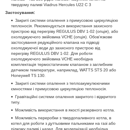
твердому паливі Viadrus Hercules U22 C 3
Застосування:
Закриті системи опалення з примусовою циркуляцією
теплоносія. Рекомендується використання захисного
пристрою від перегріву REGULUS DBV 1-02 (опція), або
охолоджуючого змійовика VCHE (опція). Обов'язкове
застосування редукційного клапана на підводі
охолоджуючої води до захисного пристрою від
перегріву REGULUS DBV 1-02. Для роботи
охолоджуючого змійовика VCHE необхідна
комплектація термостатичним клапаном з заглибним
датчиком температури, наприклад, WATTS STS 20 або
Honeywell TS 130.
Закриті системи опалення з теплоакумулюючими
ємностями і примусовою циркуляцією теплоносія.
Гравітаційні системи опалення закритого і відкритого
типу.
Можливість використання в якості резервного котла.
Можливість переробки з твердопаливного котла, в
котел для роботи з дуттьовими пальниками на газі або
рідкому паливі і назад. Для модернізації необхідна