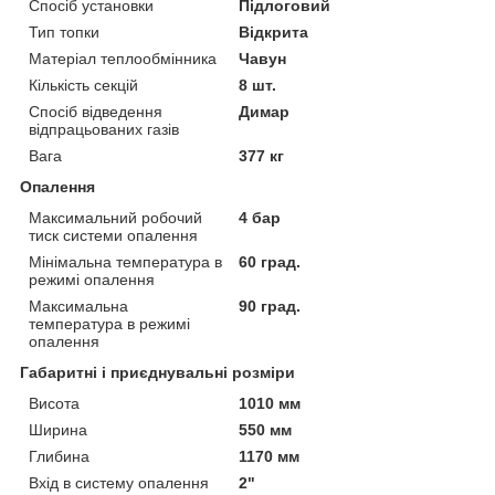
Спосіб установки
Підлоговий
Тип топки
Відкрита
Матеріал теплообмінника
Чавун
Кількість секцій
8 шт.
Спосіб відведення
Димар
відпрацьованих газів
Вага
377 кг
Опалення
Максимальний робочий
4 бар
тиск системи опалення
Мінімальна температура в
60 град.
режимі опалення
Максимальна
90 град.
температура в режимі
опалення
Габаритні і приєднувальні розміри
Висота
1010 мм
Ширина
550 мм
Глибина
1170 мм
Вхід в систему опалення
2"