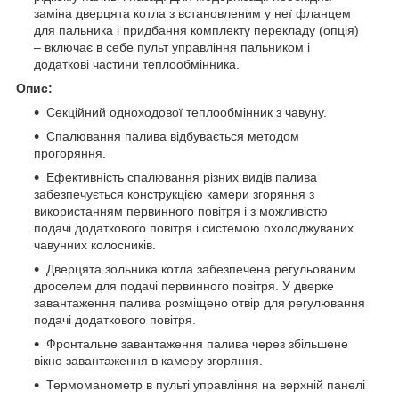
заміна дверцята котла з встановленим у неї фланцем
для пальника і придбання комплекту перекладу (опція)
– включає в себе пульт управління пальником і
додаткові частини теплообмінника.
Опис:
Секційний одноходової теплообмінник з чавуну.
Спалювання палива відбувається методом
прогоряння.
Ефективність спалювання різних видів палива
забезпечується конструкцією камери згоряння з
використанням первинного повітря і з можливістю
подачі додаткового повітря і системою охолоджуваних
чавунних колосників.
Дверцята зольника котла забезпечена регульованим
дроселем для подачі первинного повітря. У дверке
завантаження палива розміщено отвір для регулювання
подачі додаткового повітря.
Фронтальне завантаження палива через збільшене
вікно завантаження в камеру згоряння.
Термоманометр в пульті управління на верхній панелі