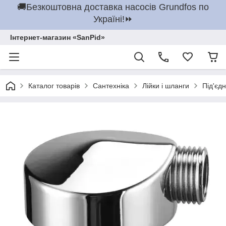
🚚Безкоштовна доставка насосів Grundfos по
Україні!⏩
Інтернет-магазин «SanPid»
Каталог товарів
Сантехніка
Лійки і шланги
Під'єд