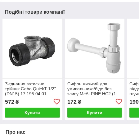
Подібні товари компанії
З'єднання затискне
Сифон низький для
Сиф
трійник Gebo QuickТ 1/2"
умивальника/біде без
підд
(DN15) 17.195.04.01
зливу McALPINE HC2 (1
гнуч
1/4х32)
40/5
572
172
190
₴
₴
Купити
Купити
Про нас