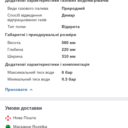
Додаткові характеристики газових водонагрівачів
Види газового палива
Природний
Спосіб відведення
Димар
відпрацьованих газів
Тип топки
Відкрита
Габаритні і приєднувальні розміри
Висота
580 мм
Глибина
220 мм
Ширина
310 мм
Додаткові характеристики і комплектація
Максимальний тиск води
6 бар
Мінімальний тиск води
0.3 бар
Приховати
Умови доставки
Нова Пошта
Магазини Rozetka