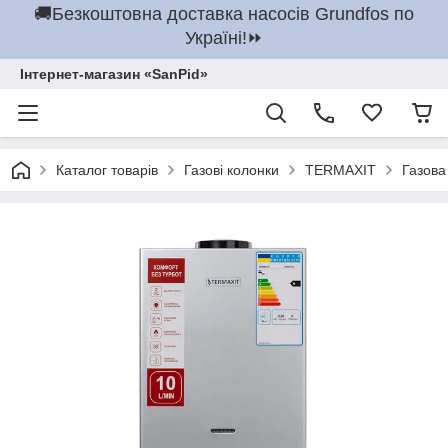
🚚Безкоштовна доставка насосів Grundfos по
Україні!⏩
Інтернет-магазин «SanPid»
Каталог товарів
Газові колонки
TERMAXIT
Газова