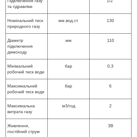
Підключення газу
1/2"
та гідравліки
Номінальний тиск
мм.вод.ст.
130
природного газу
Діаметр
мм
110
підключення
димоходу
Мінімальний
бар
0,3
робочий тиск води
Максимальний
бар
6
робочий тиск води
Максимальна
м
3
/год
2
витрата газу
Живлення,
3В
постійний струм