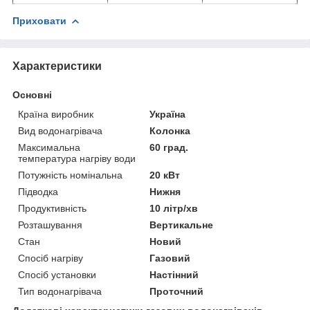
Приховати
Характеристики
Основні
Країна виробник
Україна
Вид водонагрівача
Колонка
Максимальна
60 град.
температура нагріву води
Потужність номінальна
20 кВт
Підводка
Нижня
Продуктивність
10 літр/хв
Розташування
Вертикальне
Стан
Новий
Спосіб нагріву
Газовий
Спосіб установки
Настінний
Тип водонагрівача
Проточний