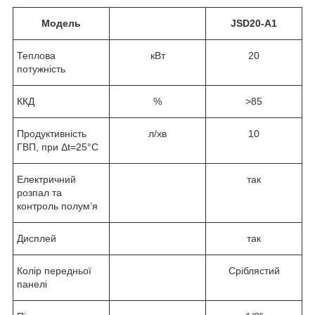
Модель
JSD20-A1
Теплова
кВт
20
потужність
ККД
%
>85
Продуктивність
л/хв
10
ГВП, при Δt=25°C
Електричний
так
розпал та
контроль полум’я
Дисплей
так
Колір передньої
Сріблястий
панелі