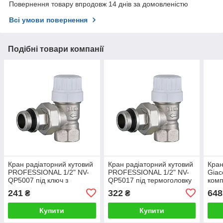
Повернення товару впродовж 14 днів за домовленістю
Всі умови повернення
Подібні товари компанії
Кран радіаторний кутовий
Кран радіаторний кутовий
Кран
PROFESSIONAL 1/2" NV-
PROFESSIONAL 1/2" NV-
Giac
QP5007 під ключ з
QP5017 під термоголовку
комп
ущільнювачем
з ущільнювачем
R16
241
322
648
₴
₴
Купити
Купити