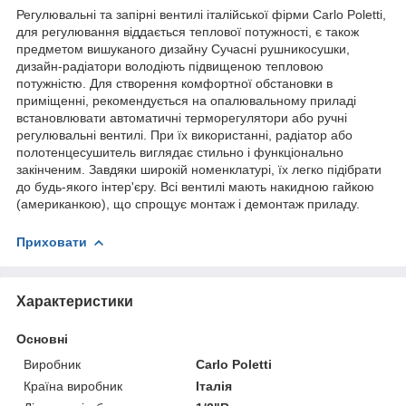
Регулювальні та запірні вентилі італійської фірми Carlo Poletti,
для регулювання віддається теплової потужності, є також
предметом вишуканого дизайну Сучасні рушникосушки,
дизайн-радіатори володіють підвищеною тепловою
потужністю. Для створення комфортної обстановки в
приміщенні, рекомендується на опалювальному приладі
встановлювати автоматичні терморегулятори або ручні
регулювальні вентилі. При їх використанні, радіатор або
полотенцесушитель виглядає стильно і функціонально
закінченим. Завдяки широкій номенклатурі, їх легко підібрати
до будь-якого інтер'єру. Всі вентилі мають накидною гайкою
(американкою), що спрощує монтаж і демонтаж приладу.
Приховати
Характеристики
Основні
Виробник
Carlo Poletti
Країна виробник
Італія