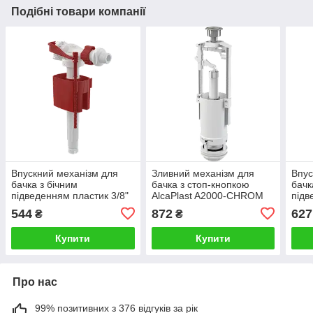
Подібні товари компанії
Впускний механізм для
Зливний механізм для
Впус
бачка з бічним
бачка з стоп-кнопкою
бачк
підведенням пластик 3/8"
AlcaPlast A2000-CHROM
підв
Alca Plast A150-3/8"
плас
544
872
627
₴
₴
1/2"
Купити
Купити
Про нас
99% позитивних з 376 відгуків за рік