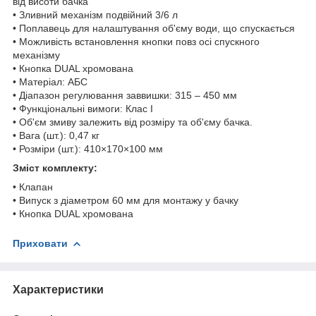
від висоти бачка
• Зливний механізм подвійний 3/6 л
• Поплавець для налаштування об'єму води, що спускається
• Можливість встановлення кнопки повз осі спускного
механізму
• Кнопка DUAL хромована
• Матеріал: АБС
• Діапазон регулювання заввишки: 315 – 450 мм
• Функціональні вимоги: Клас I
• Об'єм змиву залежить від розміру та об'єму бачка.
• Вага (шт.): 0,47 кг
• Розміри (шт.): 410×170×100 мм
Зміст комплекту:
• Клапан
• Випуск з діаметром 60 мм для монтажу у бачку
• Кнопка DUAL хромована
Приховати
Характеристики