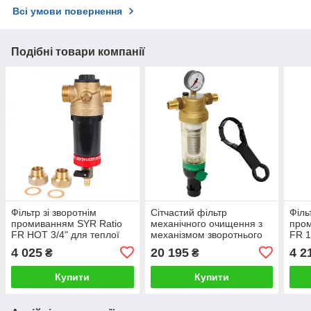
Всі умови повернення
Подібні товари компанії
Фільтр зі зворотнім
Сітчастий фільтр
Філь
промиванням SYR Ratio
механічного очищення з
пром
FR HOT 3/4" для теплої
механізмом зворотнього
FR 1
води (5315.20.003)
промивання Honeywell
4 025
20 195
4 2
₴
₴
Resideo Braukmann F76S-
3/4AA
Купити
Купити