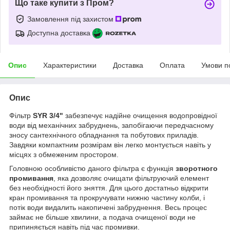
Що таке купити з Пром?
Замовлення під захистом
Доступна доставка
Опис
Характеристики
Доставка
Оплата
Умови п
Опис
Фільтр
SYR 3/4"
забезпечує надійне очищення водопровідної
води від механічних забруднень, запобігаючи передчасному
зносу сантехнічного обладнання та побутових приладів.
Завдяки компактним розмірам він легко монтується навіть у
місцях з обмеженим простором.
Головною особливістю даного фільтра є функція
зворотного
промивання
, яка дозволяє очищати фільтруючий елемент
без необхідності його зняття. Для цього достатньо відкрити
кран промивання та прокручувати нижню частину колби, і
потік води видалить накопичені забруднення. Весь процес
займає не більше хвилини, а подача очищеної води не
припиняється навіть під час промивки.