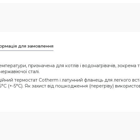
ормація для замовлення
мператури, призначена для котлів і водонагрівачів, зокрема 
ержавіючої сталі.
дійний термостат Cotherm і латунний фланець для легкого вс
5°С (+-5°С). Як захист від пошкодження (перегріву) використо