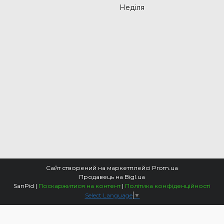
Неділя
Сайт створений на маркетплейсі
Prom.ua
Продавець на Bigl.ua
SanPid |
Поскаржитися на контент
|
Політика конфіденційності
Select Language
▼