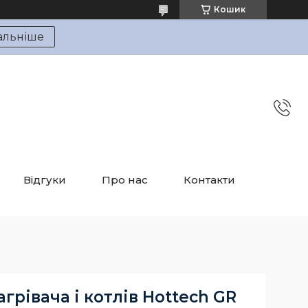
Кошик
альніше
Відгуки
Про нас
Контакти
грівача і котлів Hottech GR