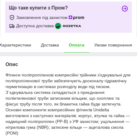
Що таке купити з Пром?
Замовлення під захистом
Доступна доставка
Характеристики
Доставка
Оплата
Умови повернення
Опис
Фітинги поліпропіленові компресійні трійники з'єднувальні для
поліпропіленової труби забезпечують досконалу гідравлічну
герметизацію в системах розподілу води під тиском.
З`єднувальна система складається з приєднання
поліетиленової труби затискним кільцем, що охоплює та
фіксує трубу після того, як блакитна гайка буде затягнута.
Основні компоненти компресійних фітингів Unidelta
виготовлені з наступних матеріалів: корпус, втулка та гайка —
надміцний поліпропілен (PP-B) з УФ захистом; ущільнення —
нітрилова гума (NBR); затискне кільце — ацеталова смола
(POM)