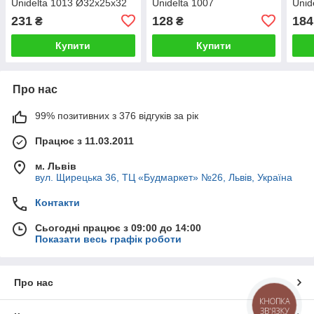
Unidelta 1013 Ø32х25х32
Unidelta 1007
Unid
PN16 PP-B з УФ захистом
Ø25х3/4"Вх25 PN16 PP-B з
PN16
231
128
184
₴
₴
(67374)
внутрішньою різьбою і УФ
різь
захистом (67258)
(672
Купити
Купити
Про нас
99% позитивних з 376 відгуків за рік
Працює з 11.03.2011
м. Львів
вул. Щирецька 36, ТЦ «Будмаркет» №26, Львів, Україна
Контакти
Сьогодні працює з 09:00 до 14:00
Показати весь графік роботи
Про нас
КНОПКА
ЗВ'ЯЗКУ