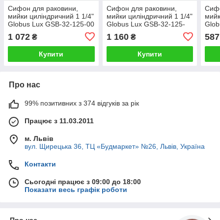
Сифон для раковини,
Сифон для раковини,
Сифо
мийки циліндричний 1 1/4"
мийки циліндричний 1 1/4"
мийк
Globus Lux GSB-32-125-00
Globus Lux GSB-32-125-
Glob
хром
BB чорний матовий
хро
1 072
1 160
587
₴
₴
Купити
Купити
Про нас
99% позитивних з 374 відгуків за рік
Працює з 11.03.2011
м. Львів
вул. Щирецька 36, ТЦ «Будмаркет» №26, Львів, Україна
Контакти
Сьогодні працює з 09:00 до 18:00
Показати весь графік роботи
Про нас