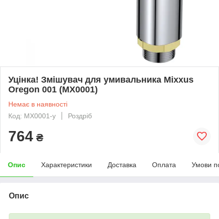
Уцінка! Змішувач для умивальника Mixxus
Oregon 001 (MX0001)
Немає в наявності
Код: MX0001-у
Роздріб
764
₴
Опис
Характеристики
Доставка
Оплата
Умови п
Опис