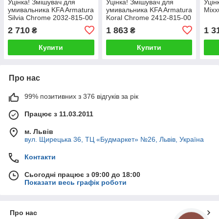
Уцінка! Змішувач для
Уцінка! Змішувач для
Уцін
умивальника KFA Armatura
умивальника KFA Armatura
Mixx
Silvia Chrome 2032-815-00
Koral Chrome 2412-815-00
2 710
1 863
1 3
₴
₴
Купити
Купити
Про нас
99% позитивних з 376 відгуків за рік
Працює з 11.03.2011
м. Львів
вул. Щирецька 36, ТЦ «Будмаркет» №26, Львів, Україна
Контакти
Сьогодні працює з 09:00 до 18:00
Показати весь графік роботи
Про нас