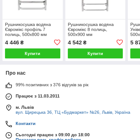
Рушникосушка водяна
Рушникосушка водяна
Руш
Євромікс профіль 7
Євромікс 8 полиць,
Унів
полиць, 500х800 мм
500х900 мм
500
4 446
4 542
5 8
₴
₴
Купити
Купити
Про нас
99% позитивних з 376 відгуків за рік
Працює з 11.03.2011
м. Львів
вул. Щирецька 36, ТЦ «Будмаркет» №26, Львів, Україна
Контакти
Сьогодні працює з 09:00 до 18:00
Показати весь графік роботи