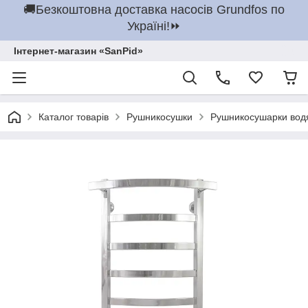
🚚Безкоштовна доставка насосів Grundfos по
Україні!⏩
Інтернет-магазин «SanPid»
Каталог товарів
Рушникосушки
Рушникосушарки вод