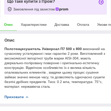
Що таке купити з Пром?
Замовлення під захистом
Опис
Характеристики
Доставка
Оплата
Умови п
Опис
Полотенцесушитель Універсал П7 500 х 800
виконаний на
сучасному устаткуванні і має гарантію 2 роки. Виготовлений з
високоякісної імпортної труби марки AISI-304, мають
дзеркально-поліровану поверхню і оригінально-естетичну
конструкцію. Відмітною особливістю їх є велика кількість
опалювальних елементів , завдяки цьому процес сушіння
займає значно менше часу, та дозволяють одночасно сушити
безлічі дрібних предметів. Тиск: 0.2 мпа, температура: 75°c,
матеріал: нержавіюча сталь
Приховати