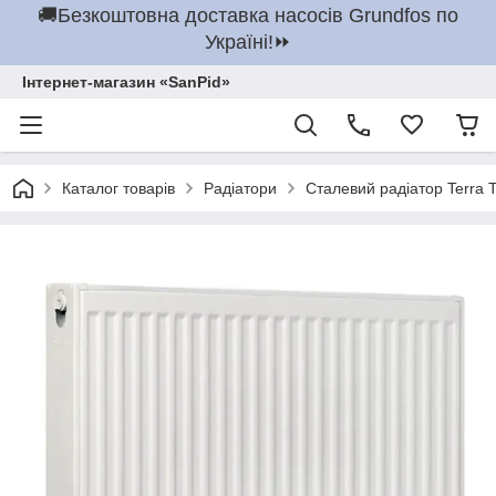
🚚Безкоштовна доставка насосів Grundfos по
Україні!⏩
Інтернет-магазин «SanPid»
Каталог товарів
Радіатори
Сталевий радіатор Terra 