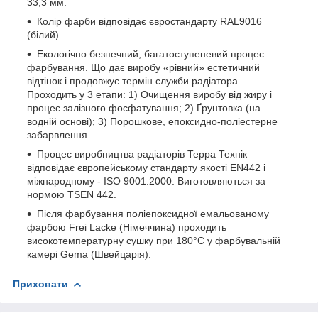
33,3 мм.
Колір фарби відповідає євростандарту RAL9016
(білий).
Екологічно безпечний, багатоступеневий процес
фарбування. Що дає виробу «рівний» естетичний
відтінок і продовжує термін служби радіатора.
Проходить у 3 етапи: 1) Очищення виробу від жиру і
процес залізного фосфатування; 2) Ґрунтовка (на
водній основі); 3) Порошкове, епоксидно-поліестерне
забарвлення.
Процес виробництва радіаторів Терра Технік
відповідає європейському стандарту якості EN442 і
міжнародному - ISO 9001:2000. Виготовляються за
нормою TSEN 442.
Після фарбування поліепоксидної емальованому
фарбою Frei Lacke (Німеччина) проходить
високотемпературну сушку при 180°С у фарбувальній
камері Gema (Швейцарія).
Приховати