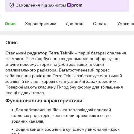
Замовлення під захистом
Опис
Характеристики
Доставка
Оплата
Умови п
Опис
Стальной радиатор Terra Teknik
– перші батареї опалення,
які мають 2-не фарбування за допомогою анафорезу, що
значно подовжує термін служби зовнішніх площин
опалювального радіатора. Багатоступеневий процес
забарвлення радіатора Terra Teknik забезпечує естетичний
зовнішній вигляд і хороші експлуатаційні характеристики.
Поверхні мають класичну П-подібну форму для збільшення
площі віддачі тепла.
Функціональні характеристики:
Для забезпечення більшої тепловіддачі панелей
сталевих радіаторів, конвектори приварюються до
водяних каналів.
Водяні канали зроблені в сучасному виконанні - крок