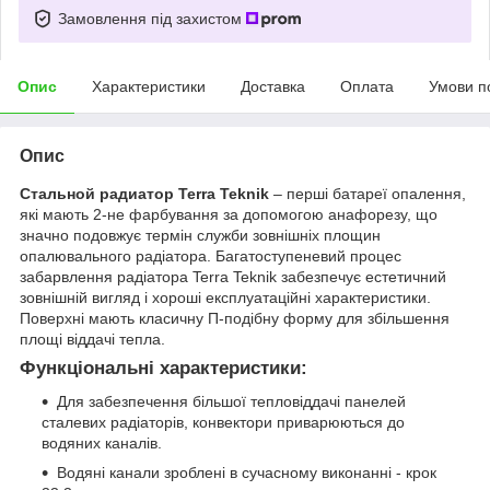
Замовлення під захистом
Опис
Характеристики
Доставка
Оплата
Умови п
Опис
Стальной радиатор Terra Teknik
– перші батареї опалення,
які мають 2-не фарбування за допомогою анафорезу, що
значно подовжує термін служби зовнішніх площин
опалювального радіатора. Багатоступеневий процес
забарвлення радіатора Terra Teknik забезпечує естетичний
зовнішній вигляд і хороші експлуатаційні характеристики.
Поверхні мають класичну П-подібну форму для збільшення
площі віддачі тепла.
Функціональні характеристики:
Для забезпечення більшої тепловіддачі панелей
сталевих радіаторів, конвектори приварюються до
водяних каналів.
Водяні канали зроблені в сучасному виконанні - крок