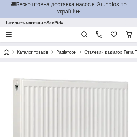
🚚Безкоштовна доставка насосів Grundfos по
Україні!⏩
Інтернет-магазин «SanPid»
Каталог товарів
Радіатори
Сталевий радіатор Terra 