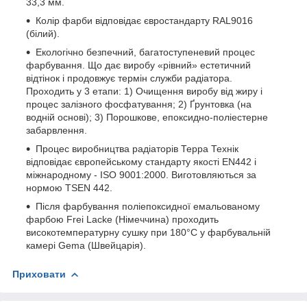
33,3 мм.
Колір фарби відповідає євростандарту RAL9016
(білий).
Екологічно безпечний, багатоступеневий процес
фарбування. Що дає виробу «рівний» естетичний
відтінок і продовжує термін служби радіатора.
Проходить у 3 етапи: 1) Очищення виробу від жиру і
процес залізного фосфатування; 2) Ґрунтовка (на
водній основі); 3) Порошкове, епоксидно-поліестерне
забарвлення.
Процес виробництва радіаторів Терра Технік
відповідає європейському стандарту якості EN442 і
міжнародному - ISO 9001:2000. Виготовляються за
нормою TSEN 442.
Після фарбування поліепоксидної емальованому
фарбою Frei Lacke (Німеччина) проходить
високотемпературну сушку при 180°С у фарбувальній
камері Gema (Швейцарія).
Приховати